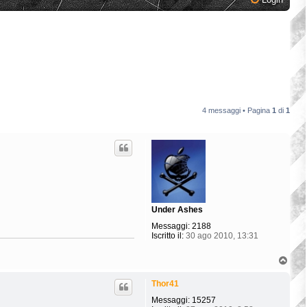
4 messaggi • Pagina
1
di
1
Under Ashes
Messaggi:
2188
Iscritto il:
30 ago 2010, 13:31
T
o
p
Thor41
Messaggi:
15257