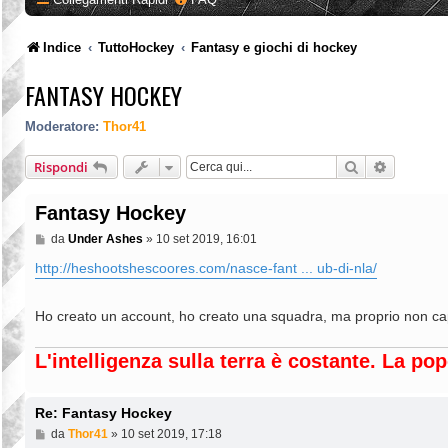
Indice
TuttoHockey
Fantasy e giochi di hockey
FANTASY HOCKEY
Moderatore:
Thor41
Cerca
Ricerca a
Rispondi
Fantasy Hockey
M
da
Under Ashes
»
10 set 2019, 16:01
e
s
http://heshootshescoores.com/nasce-fant ... ub-di-nla/
s
a
g
Ho creato un account, ho creato una squadra, ma proprio non c
g
i
o
L'intelligenza sulla terra è costante. La p
Re: Fantasy Hockey
M
da
Thor41
»
10 set 2019, 17:18
e