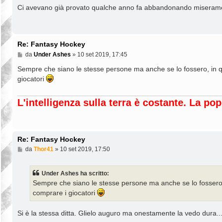
s
Ci avevano già provato qualche anno fa abbandonando miserament
s
a
g
g
i
Re: Fantasy Hockey
o
M
da
Under Ashes
»
10 set 2019, 17:45
e
s
Sempre che siano le stesse persone ma anche se lo fossero, in 
s
giocatori
a
g
g
L'intelligenza sulla terra è costante. La p
i
o
Re: Fantasy Hockey
M
da
Thor41
»
10 set 2019, 17:50
e
s
s
Under Ashes ha scritto:
a
Sempre che siano le stesse persone ma anche se lo fossero,
g
g
comprare i giocatori
i
o
Si è la stessa ditta. Glielo auguro ma onestamente la vedo dura...