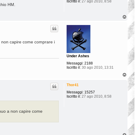
Iscritto il:
27 ago 2010, 8:58
chio HM.
T
o
p
a non capire come comprare i
Under Ashes
Messaggi:
2188
Iscritto il:
30 ago 2010, 13:31
T
o
p
Thor41
Messaggi:
15257
Iscritto il:
27 ago 2010, 8:58
inuo a non capire come
T