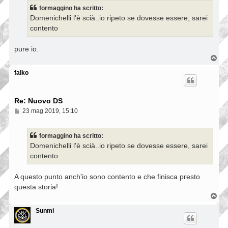
s
formaggino ha scritto:
a
Domenichelli l'è scià..io ripeto se dovesse essere, sarei
g
g
contento
i
o
pure io.
T
o
p
falko
Re: Nuovo DS
M
23 mag 2019, 15:10
e
s
s
formaggino ha scritto:
a
Domenichelli l'è scià..io ripeto se dovesse essere, sarei
g
g
contento
i
o
A questo punto anch'io sono contento e che finisca presto
questa storia!
T
o
p
Sunmi