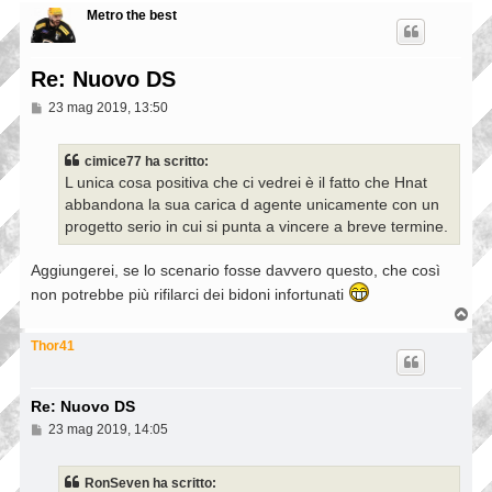
Metro the best
Re: Nuovo DS
M
23 mag 2019, 13:50
e
s
s
cimice77 ha scritto:
a
L unica cosa positiva che ci vedrei è il fatto che Hnat
g
g
abbandona la sua carica d agente unicamente con un
i
progetto serio in cui si punta a vincere a breve termine.
o
Aggiungerei, se lo scenario fosse davvero questo, che così
non potrebbe più rifilarci dei bidoni infortunati
T
o
p
Thor41
Re: Nuovo DS
M
23 mag 2019, 14:05
e
s
s
RonSeven ha scritto:
a