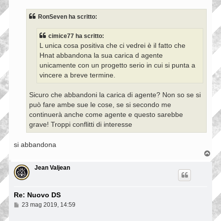
s
s
RonSeven ha scritto:
a
g
g
cimice77 ha scritto:
i
L unica cosa positiva che ci vedrei è il fatto che
o
Hnat abbandona la sua carica d agente
unicamente con un progetto serio in cui si punta a
vincere a breve termine.
Sicuro che abbandoni la carica di agente? Non so se si
può fare ambe sue le cose, se si secondo me
continuerà anche come agente e questo sarebbe
grave! Troppi conflitti di interesse
si abbandona
T
o
p
Jean Valjean
Re: Nuovo DS
M
23 mag 2019, 14:59
e
s