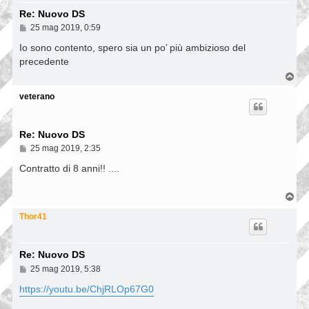
Re: Nuovo DS
M
25 mag 2019, 0:59
e
s
Io sono contento, spero sia un po’ più ambizioso del
s
precedente
a
g
T
g
o
i
p
veterano
o
Re: Nuovo DS
M
25 mag 2019, 2:35
e
s
Contratto di 8 anni!! ....
s
a
g
T
g
o
i
p
Thor41
o
Re: Nuovo DS
M
25 mag 2019, 5:38
e
s
https://youtu.be/ChjRLOp67G0
s
a