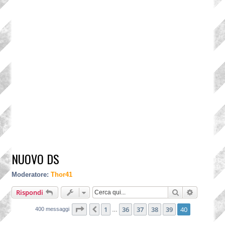
NUOVO DS
Moderatore:
Thor41
Cerca
Ricerca a
Rispondi
Pagina
40
di
40
1
36
37
38
39
40
Precedente
400 messaggi
…