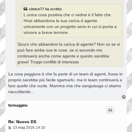
g
g
cimice77 ha scritto:
i
L unica cosa positiva che ci vedrei è il fatto che
o
Hnat abbandona la sua carica d agente
unicamente con un progetto serio in cui si punta a
vincere a breve termine.
Sicuro che abbandoni la carica di agente? Non so se si
può fare ambe sue le cose, se si secondo me
continuerà anche come agente e questo sarebbe
grave! Troppi conflitti di interesse
La cosa peggiore è che fa parte di un team di agenti, fosse in
proprio sarebbe più facile sgamarlo, ma in team continuerà a
fare quello che vuole. Mamma mia che sanguisuga ci stiamo
riaccollando...
T
o
p
formaggino
Re: Nuovo DS
M
23 mag 2019, 14:10
e