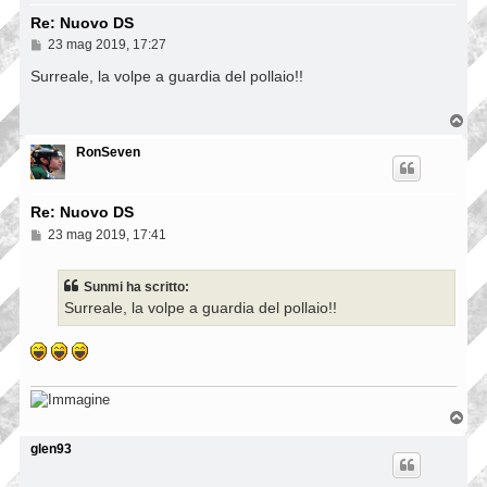
Re: Nuovo DS
M
23 mag 2019, 17:27
e
s
Surreale, la volpe a guardia del pollaio!!
s
a
g
T
g
o
i
p
RonSeven
o
Re: Nuovo DS
M
23 mag 2019, 17:41
e
s
s
Sunmi ha scritto:
a
Surreale, la volpe a guardia del pollaio!!
g
g
i
o
T
o
p
glen93