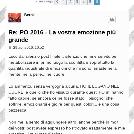
1
2
3
4
5
6
Precedente
60 messaggi
Bernie
Re: PO 2016 - La vostra emozione più
grande
M
29 apr 2016, 10:52
e
s
Esco dal silenzio post finale... silenzio che mi è servito per
s
metabolizzare in primo luogo la sconfitta e soprattutto la
a
quantità industriale di emozioni che mi sono rimaste nella
g
g
mente, nella pelle... nel cuore.
i
o
Lo ammetto, senza vergogna alcuna, HO IL LUGANO NEL
CUORE! e quello che ho vissuto durante questi PO mi hanno
fatto capire, se ancora ce ne fosse stato il bisogno, che
soffrire, emozionarsi e gioire per questi colori... è una cosa
pazzesca!
Non me la sento di aggiungere altro, anche perché in molti
dei vostri post avete espresso ho ritrovato esattamente le mie