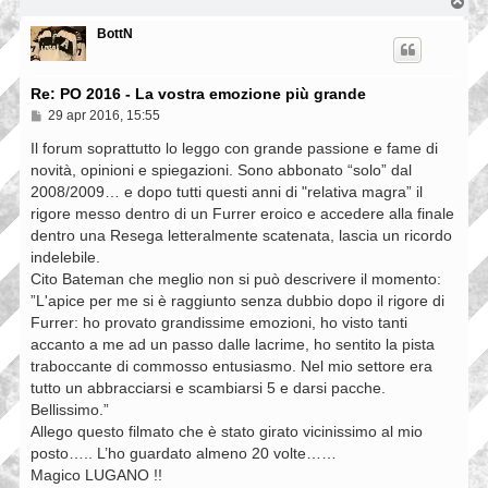
g
T
g
o
i
p
BottN
o
Re: PO 2016 - La vostra emozione più grande
M
29 apr 2016, 15:55
e
s
Il forum soprattutto lo leggo con grande passione e fame di
s
novità, opinioni e spiegazioni. Sono abbonato “solo” dal
a
2008/2009… e dopo tutti questi anni di "relativa magra” il
g
g
rigore messo dentro di un Furrer eroico e accedere alla finale
i
dentro una Resega letteralmente scatenata, lascia un ricordo
o
indelebile.
Cito Bateman che meglio non si può descrivere il momento:
”L'apice per me si è raggiunto senza dubbio dopo il rigore di
Furrer: ho provato grandissime emozioni, ho visto tanti
accanto a me ad un passo dalle lacrime, ho sentito la pista
traboccante di commosso entusiasmo. Nel mio settore era
tutto un abbracciarsi e scambiarsi 5 e darsi pacche.
Bellissimo.”
Allego questo filmato che è stato girato vicinissimo al mio
posto….. L’ho guardato almeno 20 volte……
Magico LUGANO !!