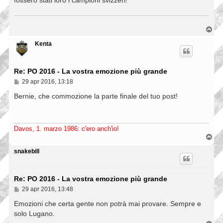
g
i
o
T
o
p
Kenta
Re: PO 2016 - La vostra emozione più grande
M
29 apr 2016, 13:18
e
s
Bernie, che commozione la parte finale del tuo post!
s
a
g
g
Davos, 1. marzo 1986: c'ero anch'io!
i
T
o
o
p
snakebill
Re: PO 2016 - La vostra emozione più grande
M
29 apr 2016, 13:48
e
s
Emozioni che certa gente non potrà mai provare. Sempre e
s
solo Lugano.
a