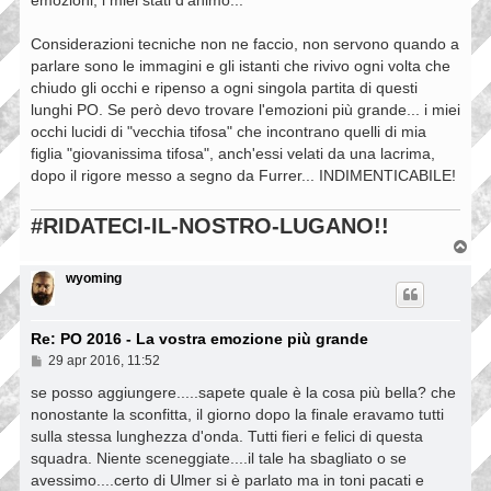
emozioni, i miei stati d'animo...
Considerazioni tecniche non ne faccio, non servono quando a
parlare sono le immagini e gli istanti che rivivo ogni volta che
chiudo gli occhi e ripenso a ogni singola partita di questi
lunghi PO. Se però devo trovare l'emozioni più grande... i miei
occhi lucidi di "vecchia tifosa" che incontrano quelli di mia
figlia "giovanissima tifosa", anch'essi velati da una lacrima,
dopo il rigore messo a segno da Furrer... INDIMENTICABILE!
#RIDATECI-IL-NOSTRO-LUGANO!!
T
o
p
wyoming
Re: PO 2016 - La vostra emozione più grande
M
29 apr 2016, 11:52
e
s
se posso aggiungere.....sapete quale è la cosa più bella? che
s
nonostante la sconfitta, il giorno dopo la finale eravamo tutti
a
sulla stessa lunghezza d'onda. Tutti fieri e felici di questa
g
g
squadra. Niente sceneggiate....il tale ha sbagliato o se
i
avessimo....certo di Ulmer si è parlato ma in toni pacati e
o