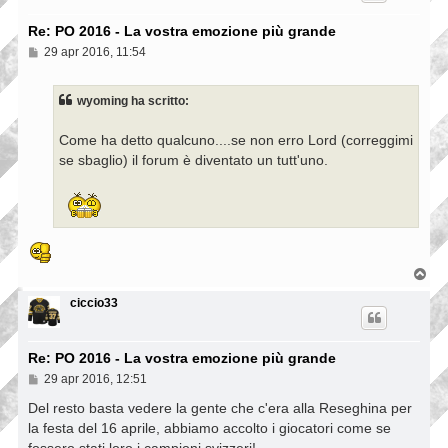
Re: PO 2016 - La vostra emozione più grande
M
29 apr 2016, 11:54
e
s
s
wyoming ha scritto:
a
g
g
Come ha detto qualcuno....se non erro Lord (correggimi
i
se sbaglio) il forum è diventato un tutt'uno.
o
T
o
p
ciccio33
Re: PO 2016 - La vostra emozione più grande
M
29 apr 2016, 12:51
e
s
Del resto basta vedere la gente che c'era alla Reseghina per
s
la festa del 16 aprile, abbiamo accolto i giocatori come se
a
fossero stati loro i campioni svizzeri!
g