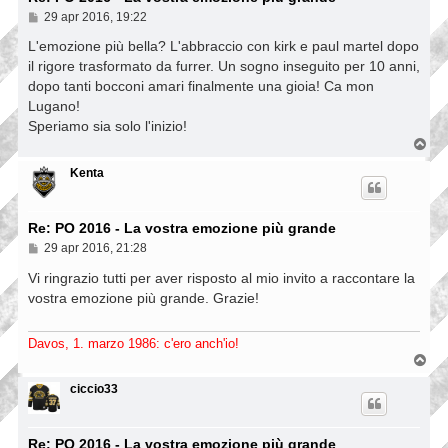
M
29 apr 2016, 19:22
e
s
L'emozione più bella? L'abbraccio con kirk e paul martel dopo
s
il rigore trasformato da furrer. Un sogno inseguito per 10 anni,
a
dopo tanti bocconi amari finalmente una gioia! Ca mon
g
g
Lugano!
i
Speriamo sia solo l'inizio!
o
T
o
p
Kenta
Re: PO 2016 - La vostra emozione più grande
M
29 apr 2016, 21:28
e
s
Vi ringrazio tutti per aver risposto al mio invito a raccontare la
s
vostra emozione più grande. Grazie!
a
g
g
Davos, 1. marzo 1986: c'ero anch'io!
i
T
o
o
p
ciccio33
Re: PO 2016 - La vostra emozione più grande