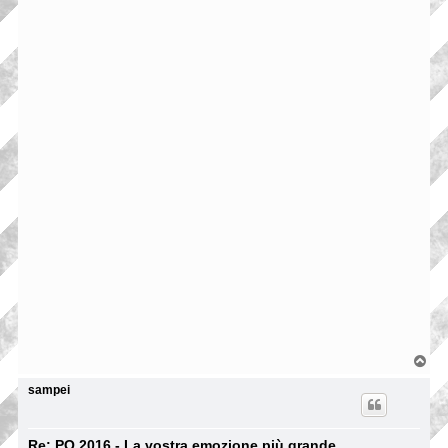
T
o
p
sampei
Re: PO 2016 - La vostra emozione più grande