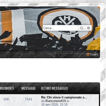
Cerca
Ricerca a
Login
RGOMENTI
MESSAGGI
ULTIMO MESSAGGIO
Re: Chi vince il campionato s…
106
7541
V
da
Bianconero#19
e
16 gen 2026, 15:18