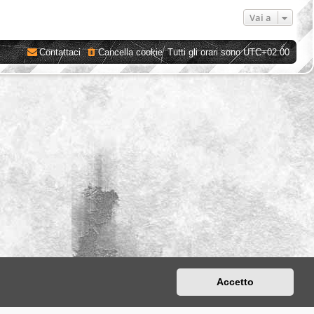
Vai a
Contattaci
Cancella cookie
Tutti gli orari sono
UTC+02:00
Accetto