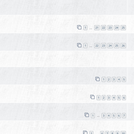
1
21
22
23
24
25
…
1
22
23
24
25
26
…
1
2
3
4
5
1
2
3
4
5
6
1
3
4
5
6
7
…
1
6
7
8
9
10
…