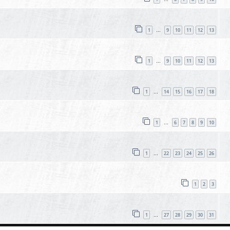
1
9
10
11
12
13
…
1
9
10
11
12
13
…
1
14
15
16
17
18
…
1
6
7
8
9
10
…
1
22
23
24
25
26
…
1
2
3
1
27
28
29
30
31
…