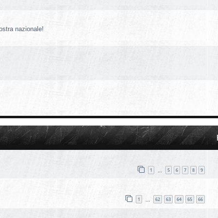
nostra nazionale!
1
5
6
7
8
9
…
1
62
63
64
65
66
…