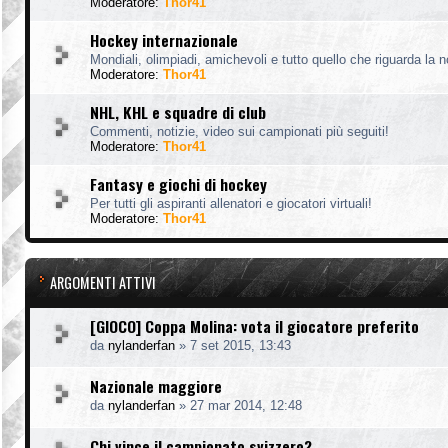
Moderatore:
Thor41
Hockey internazionale
Mondiali, olimpiadi, amichevoli e tutto quello che riguarda la 
Moderatore:
Thor41
NHL, KHL e squadre di club
Commenti, notizie, video sui campionati più seguiti!
Moderatore:
Thor41
Fantasy e giochi di hockey
Per tutti gli aspiranti allenatori e giocatori virtuali!
Moderatore:
Thor41
ARGOMENTI ATTIVI
[GIOCO] Coppa Molina: vota il giocatore preferito
da
nylanderfan
»
7 set 2015, 13:43
Nazionale maggiore
da
nylanderfan
»
27 mar 2014, 12:48
Chi vince il campionato svizzero?