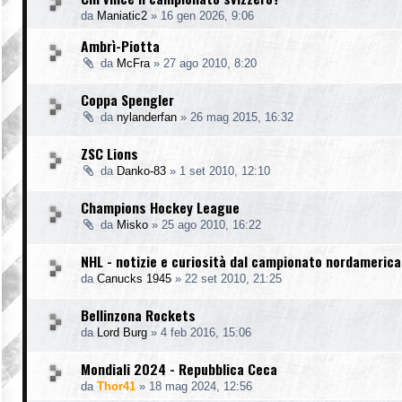
da
Maniatic2
»
16 gen 2026, 9:06
Ambrì-Piotta
da
McFra
»
27 ago 2010, 8:20
Coppa Spengler
da
nylanderfan
»
26 mag 2015, 16:32
ZSC Lions
da
Danko-83
»
1 set 2010, 12:10
Champions Hockey League
da
Misko
»
25 ago 2010, 16:22
NHL - notizie e curiosità dal campionato nordameric
da
Canucks 1945
»
22 set 2010, 21:25
Bellinzona Rockets
da
Lord Burg
»
4 feb 2016, 15:06
Mondiali 2024 - Repubblica Ceca
da
Thor41
»
18 mag 2024, 12:56