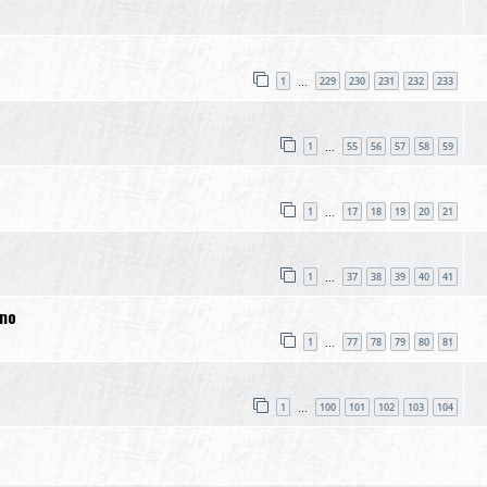
1
229
230
231
232
233
…
1
55
56
57
58
59
…
1
17
18
19
20
21
…
1
37
38
39
40
41
…
ano
1
77
78
79
80
81
…
1
100
101
102
103
104
…