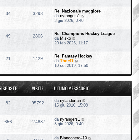
d
i
Re: Nazionale maggiore
u
34
3293
V
da
nyrangers1
l
e
3 giu 2026, 0:40
t
d
i
i
m
Re: Champions Hockey League
u
o
49
2806
V
da
Misko
l
m
e
20 feb 2025, 11:17
t
e
d
i
s
i
m
s
Re: Fantasy Hockey
u
o
21
1429
a
V
da
Thor41
l
m
g
e
10 set 2019, 17:50
t
e
g
d
i
s
i
i
m
s
o
u
o
a
l
m
g
RISPOSTE
VISITE
ULTIMO MESSAGGIO
t
e
g
i
s
i
m
s
o
da
nylanderfan
82
95792
o
a
15 giu 2016, 15:08
m
g
e
g
s
i
da
nyrangers1
s
656
274837
o
3 giu 2026, 0:40
a
g
g
da
Bianconero#19