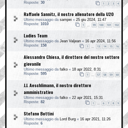
Risposte:
30
1
2
3
4
Raffaele Sannitz, il nostro allenatore della U20
Ultimo messaggio da
sampei
«
25 giu 2024, 11:47
Risposte:
1010
1
99
100
101
102
…
Ladies Team
Ultimo messaggio da
Jean Valjean
«
16 apr 2024, 11:56
Risposte:
158
1
13
14
15
16
…
Alessandro Chiesa, il direttore del nostro settore
giovanile
Ultimo messaggio da
falko
«
18 apr 2022, 8:31
Risposte:
595
1
57
58
59
60
…
J.J. Aeschlimann, il nostro direttore
amministrativo
Ultimo messaggio da
falko
«
22 apr 2021, 15:31
Risposte:
82
1
6
7
8
9
…
Stefano Bottini
Ultimo messaggio da
Lord Burg
«
16 apr 2021, 11:26
Risposte:
6