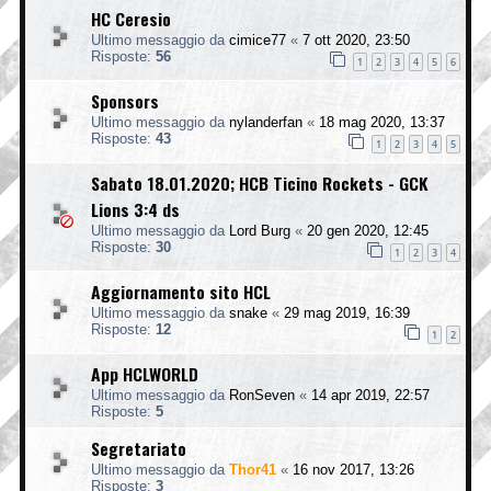
HC Ceresio
Ultimo messaggio da
cimice77
«
7 ott 2020, 23:50
Risposte:
56
1
2
3
4
5
6
Sponsors
Ultimo messaggio da
nylanderfan
«
18 mag 2020, 13:37
Risposte:
43
1
2
3
4
5
Sabato 18.01.2020; HCB Ticino Rockets - GCK
Lions 3:4 ds
Ultimo messaggio da
Lord Burg
«
20 gen 2020, 12:45
Risposte:
30
1
2
3
4
Aggiornamento sito HCL
Ultimo messaggio da
snake
«
29 mag 2019, 16:39
Risposte:
12
1
2
App HCLWORLD
Ultimo messaggio da
RonSeven
«
14 apr 2019, 22:57
Risposte:
5
Segretariato
Ultimo messaggio da
Thor41
«
16 nov 2017, 13:26
Risposte:
3