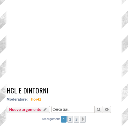
HCL E DINTORNI
Moderatore:
Thor41
Cerca
Ricerca a
Nuovo argomento
1
2
3
Prossimo
59 argomenti