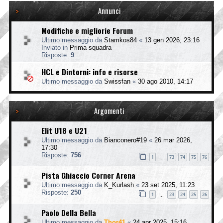
Annunci
Modifiche e migliorie Forum
Ultimo messaggio da
Stamkos84
«
13 gen 2026, 23:16
Inviato in
Prima squadra
Risposte:
9
HCL e Dintorni: info e risorse
Ultimo messaggio da
Swissfan
«
30 ago 2010, 14:17
Argomenti
Elit U18 e U21
Ultimo messaggio da
Bianconero#19
«
26 mar 2026,
17:30
Risposte:
756
1
73
74
75
76
…
Pista Ghiaccio Corner Arena
Ultimo messaggio da
K_Kurlash
«
23 set 2025, 11:23
Risposte:
250
1
23
24
25
26
…
Paolo Della Bella
Ultimo messaggio da
Thor41
«
24 apr 2025, 15:16