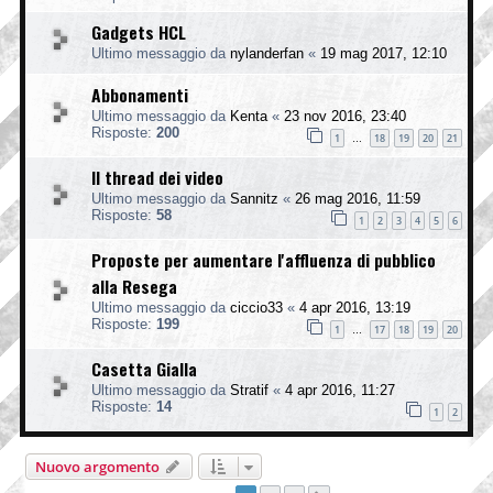
Gadgets HCL
Ultimo messaggio da
nylanderfan
«
19 mag 2017, 12:10
Abbonamenti
Ultimo messaggio da
Kenta
«
23 nov 2016, 23:40
Risposte:
200
1
18
19
20
21
…
Il thread dei video
Ultimo messaggio da
Sannitz
«
26 mag 2016, 11:59
Risposte:
58
1
2
3
4
5
6
Proposte per aumentare l'affluenza di pubblico
alla Resega
Ultimo messaggio da
ciccio33
«
4 apr 2016, 13:19
Risposte:
199
1
17
18
19
20
…
Casetta Gialla
Ultimo messaggio da
Stratif
«
4 apr 2016, 11:27
Risposte:
14
1
2
Nuovo argomento