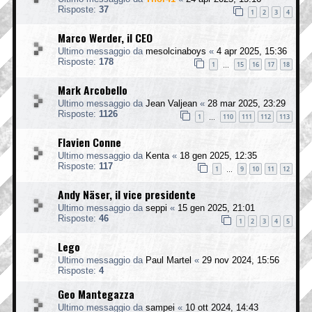
Risposte:
37
1
2
3
4
Marco Werder, il CEO
Ultimo messaggio da
mesolcinaboys
«
4 apr 2025, 15:36
Risposte:
178
1
15
16
17
18
…
Mark Arcobello
Ultimo messaggio da
Jean Valjean
«
28 mar 2025, 23:29
Risposte:
1126
1
110
111
112
113
…
Flavien Conne
Ultimo messaggio da
Kenta
«
18 gen 2025, 12:35
Risposte:
117
1
9
10
11
12
…
Andy Näser, il vice presidente
Ultimo messaggio da
seppi
«
15 gen 2025, 21:01
Risposte:
46
1
2
3
4
5
Lego
Ultimo messaggio da
Paul Martel
«
29 nov 2024, 15:56
Risposte:
4
Geo Mantegazza
Ultimo messaggio da
sampei
«
10 ott 2024, 14:43