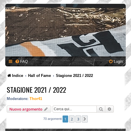
FAQ
Login
Indice
Hall of Fame
Stagione 2021 / 2022
STAGIONE 2021 / 2022
Moderatore:
Thor41
Cerca
Ricerca a
Nuovo argomento
1
2
3
Prossimo
70 argomenti