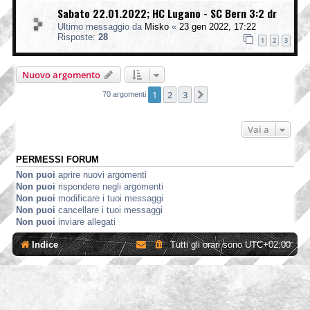
Sabato 22.01.2022; HC Lugano - SC Bern 3:2 dr
Ultimo messaggio da
Misko
«
23 gen 2022, 17:22
Risposte:
28
1
2
3
Nuovo argomento
1
2
3
Prossimo
70 argomenti
Vai a
PERMESSI FORUM
Non puoi
aprire nuovi argomenti
Non puoi
rispondere negli argomenti
Non puoi
modificare i tuoi messaggi
Non puoi
cancellare i tuoi messaggi
Non puoi
inviare allegati
Indice
Tutti gli orari sono
UTC+02:00