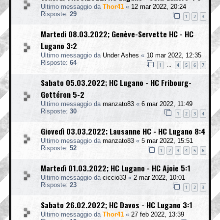
Ultimo messaggio da
Thor41
«
12 mar 2022, 20:24
Risposte:
29
1
2
3
Martedi 08.03.2022; Genève-Servette HC - HC
Lugano 3:2
Ultimo messaggio da
Under Ashes
«
10 mar 2022, 12:35
Risposte:
64
1
4
5
6
7
…
Sabato 05.03.2022; HC Lugano - HC Fribourg-
Gottéron 5-2
Ultimo messaggio da
manzato83
«
6 mar 2022, 11:49
Risposte:
30
1
2
3
4
Giovedì 03.03.2022; Lausanne HC - HC Lugano 8:4
Ultimo messaggio da
manzato83
«
5 mar 2022, 15:51
Risposte:
52
1
2
3
4
5
6
Martedì 01.03.2022; HC Lugano - HC Ajoie 5:1
Ultimo messaggio da
ciccio33
«
2 mar 2022, 10:01
Risposte:
23
1
2
3
Sabato 26.02.2022; HC Davos - HC Lugano 3:1
Ultimo messaggio da
Thor41
«
27 feb 2022, 13:39