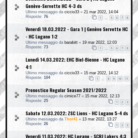
Genève-Servette HC 4-3 ds
Ultimo messaggio da
ciccio33
«
21 mar 2022, 14:04
Risposte:
76
1
5
6
7
8
…
Venerdì 18.03.2022 - Gara 1 | Genève Servette HC
- HC Lugano 1:2
Ultimo messaggio da
barabitt
«
19 mar 2022, 12:03
Risposte:
73
1
5
6
7
8
…
Lunedì 14.03.2022; EHC Biel-Bienne - HC Lugano
4:1
Ultimo messaggio da
ciccio33
«
15 mar 2022, 14:12
Risposte:
104
1
8
9
10
11
…
Pronostico Regular Season 2021/2022
Ultimo messaggio da
cimice77
«
15 mar 2022, 12:13
Risposte:
25
1
2
3
Sabato 12.03.2022; ZSC Lions - HC Lugano 5-4 ds
Ultimo messaggio da
Thor41
«
13 mar 2022, 13:27
Risposte:
26
1
2
3
Venerdi 11.03.2022; HC Lugano - SCRJ Lakers 4:3