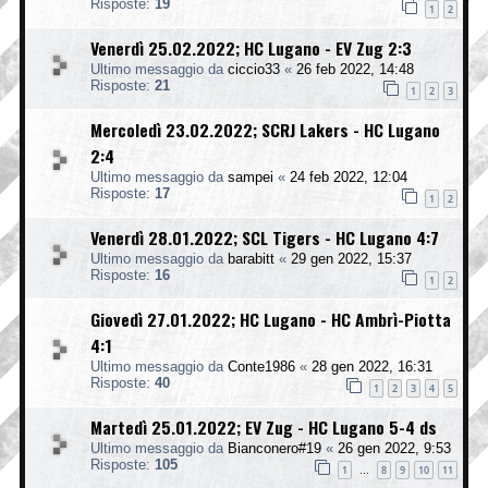
Risposte:
19
1
2
Venerdì 25.02.2022; HC Lugano - EV Zug 2:3
Ultimo messaggio da
ciccio33
«
26 feb 2022, 14:48
Risposte:
21
1
2
3
Mercoledì 23.02.2022; SCRJ Lakers - HC Lugano
2:4
Ultimo messaggio da
sampei
«
24 feb 2022, 12:04
Risposte:
17
1
2
Venerdì 28.01.2022; SCL Tigers - HC Lugano 4:7
Ultimo messaggio da
barabitt
«
29 gen 2022, 15:37
Risposte:
16
1
2
Giovedì 27.01.2022; HC Lugano - HC Ambrì-Piotta
4:1
Ultimo messaggio da
Conte1986
«
28 gen 2022, 16:31
Risposte:
40
1
2
3
4
5
Martedì 25.01.2022; EV Zug - HC Lugano 5-4 ds
Ultimo messaggio da
Bianconero#19
«
26 gen 2022, 9:53
Risposte:
105
1
8
9
10
11
…