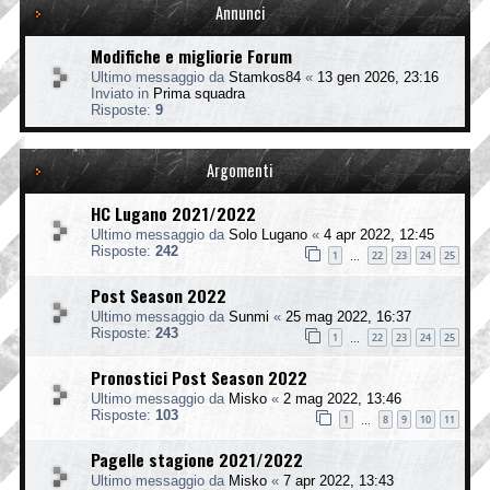
Annunci
Modifiche e migliorie Forum
Ultimo messaggio da
Stamkos84
«
13 gen 2026, 23:16
Inviato in
Prima squadra
Risposte:
9
Argomenti
HC Lugano 2021/2022
Ultimo messaggio da
Solo Lugano
«
4 apr 2022, 12:45
Risposte:
242
1
22
23
24
25
…
Post Season 2022
Ultimo messaggio da
Sunmi
«
25 mag 2022, 16:37
Risposte:
243
1
22
23
24
25
…
Pronostici Post Season 2022
Ultimo messaggio da
Misko
«
2 mag 2022, 13:46
Risposte:
103
1
8
9
10
11
…
Pagelle stagione 2021/2022
Ultimo messaggio da
Misko
«
7 apr 2022, 13:43