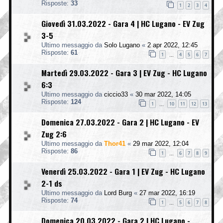
Risposte:
33
1
2
3
4
Giovedì 31.03.2022 - Gara 4 | HC Lugano - EV Zug
3-5
Ultimo messaggio da
Solo Lugano
«
2 apr 2022, 12:45
Risposte:
61
1
4
5
6
7
…
Martedì 29.03.2022 - Gara 3 | EV Zug - HC Lugano
6:3
Ultimo messaggio da
ciccio33
«
30 mar 2022, 14:05
Risposte:
124
1
10
11
12
13
…
Domenica 27.03.2022 - Gara 2 | HC Lugano - EV
Zug 2:6
Ultimo messaggio da
Thor41
«
29 mar 2022, 12:04
Risposte:
86
1
6
7
8
9
…
Venerdì 25.03.2022 - Gara 1 | EV Zug - HC Lugano
2-1 ds
Ultimo messaggio da
Lord Burg
«
27 mar 2022, 16:19
Risposte:
74
1
5
6
7
8
…
Domenica 20.03.2022 - Gara 2 | HC Lugano -