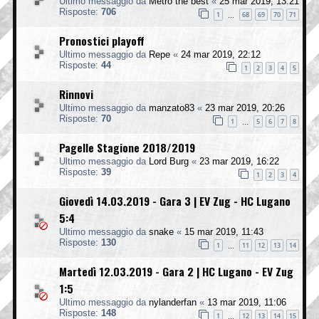
Ultimo messaggio da
Metro the best
«
25 mar 2019, 13:21
Risposte:
706
1
68
69
70
71
…
Pronostici playoff
Ultimo messaggio da
Repe
«
24 mar 2019, 22:12
Risposte:
44
1
2
3
4
5
Rinnovi
Ultimo messaggio da
manzato83
«
23 mar 2019, 20:26
Risposte:
70
1
5
6
7
8
…
Pagelle Stagione 2018/2019
Ultimo messaggio da
Lord Burg
«
23 mar 2019, 16:22
Risposte:
39
1
2
3
4
Giovedì 14.03.2019 - Gara 3 | EV Zug - HC Lugano
5:4
Ultimo messaggio da
snake
«
15 mar 2019, 11:43
Risposte:
130
1
11
12
13
14
…
Martedì 12.03.2019 - Gara 2 | HC Lugano - EV Zug
1:5
Ultimo messaggio da
nylanderfan
«
13 mar 2019, 11:06
Risposte:
148
1
12
13
14
15
…