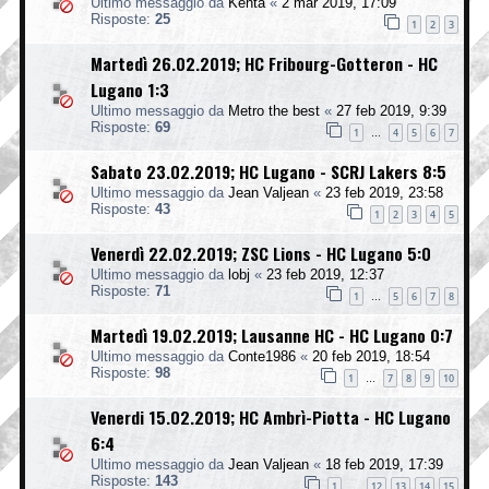
Ultimo messaggio da
Kenta
«
2 mar 2019, 17:09
Risposte:
25
1
2
3
Martedì 26.02.2019; HC Fribourg-Gotteron - HC
Lugano 1:3
Ultimo messaggio da
Metro the best
«
27 feb 2019, 9:39
Risposte:
69
1
4
5
6
7
…
Sabato 23.02.2019; HC Lugano - SCRJ Lakers 8:5
Ultimo messaggio da
Jean Valjean
«
23 feb 2019, 23:58
Risposte:
43
1
2
3
4
5
Venerdì 22.02.2019; ZSC Lions - HC Lugano 5:0
Ultimo messaggio da
lobj
«
23 feb 2019, 12:37
Risposte:
71
1
5
6
7
8
…
Martedì 19.02.2019; Lausanne HC - HC Lugano 0:7
Ultimo messaggio da
Conte1986
«
20 feb 2019, 18:54
Risposte:
98
1
7
8
9
10
…
Venerdi 15.02.2019; HC Ambrì-Piotta - HC Lugano
6:4
Ultimo messaggio da
Jean Valjean
«
18 feb 2019, 17:39
Risposte:
143
1
12
13
14
15
…