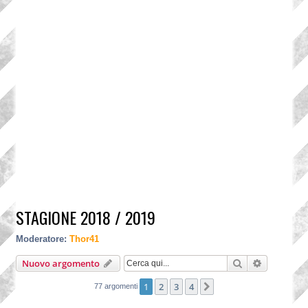
STAGIONE 2018 / 2019
Moderatore:
Thor41
Cerca
Ricerca a
Nuovo argomento
1
2
3
4
Prossimo
77 argomenti