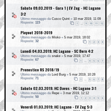
Sabato 09.03.2019 - Gara 1 | EV Zug - HC Lugano
3:2
Ultimo messaggio da
Cusco Quint
«
10 mar 2019, 11:09
Risposte:
115
1
9
10
11
12
…
Playout 2018-2019
Ultimo messaggio da
Misko
«
5 mar 2019, 18:02
Risposte:
32
1
2
3
4
Lunedì 04.03.2019; HC Lugano - SC Bern 4:2
Ultimo messaggio da
snake
«
5 mar 2019, 17:47
Risposte:
67
1
4
5
6
7
…
Pronostico RS 2018/19
Ultimo messaggio da
Lord Burg
«
5 mar 2019, 10:28
Risposte:
71
1
5
6
7
8
…
Sabato 02.03.2019; HC Davos - HC Lugano 3:1
Ultimo messaggio da
Repe
«
3 mar 2019, 12:12
Risposte:
50
1
2
3
4
5
6
Venerdì 01.03.2019; HC Lugano - EV Zug 5:3