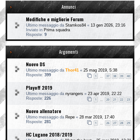
Annunci
Modifiche e migliorie Forum
Ultimo messaggio da
Stamkos84
«
13 gen 2026, 23:16
Inviato in
Prima squadra
Risposte:
9
Argomenti
Nuovo DS
Ultimo messaggio da
Thor41
«
25 mag 2019, 5:38
Risposte:
399
1
37
38
39
40
…
Playoff 2019
Ultimo messaggio da
nyrangers
«
23 apr 2019, 22:22
Risposte:
226
1
20
21
22
23
…
Nuovo allenatore
Ultimo messaggio da
Repe
«
28 mar 2019, 17:40
Risposte:
281
1
26
27
28
29
…
HC Lugano 2018/2019