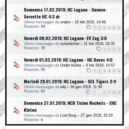
Domenica 17.02.2019; HC Lugano - Geneve-
Servette HC 4:3 dr
Ultimo messaggio da
snake
«
18 feb 2019, 14:08
Risposte:
54
1
2
3
4
5
6
Venerdì 08.02.2019; HC Lugano- EV Zug 3:0
Ultimo messaggio da
nylanderfan
«
11 feb 2019, 18:35
Risposte:
39
1
2
3
4
Venerdì 01.02.2019; HC Lugano - HC Davos 4:0
Ultimo messaggio da
Under Ashes
«
4 feb 2019, 14:57
Risposte:
55
1
2
3
4
5
6
Martedì 29.01.2019; HC Lugano - SCL Tigers 2:4
Ultimo messaggio da
lobj
«
30 gen 2019, 11:30
Risposte:
83
1
6
7
8
9
…
Domenica 27.01.2019; HCB Ticino Rockets - EHC
Kloten
Ultimo messaggio da
Lord Burg
«
27 gen 2019, 20:19
Risposte:
6