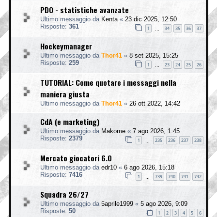
PDO - statistiche avanzate
Ultimo messaggio da
Kenta
«
23 dic 2025, 12:50
Risposte:
361
1
34
35
36
37
…
Hockeymanager
Ultimo messaggio da
Thor41
«
8 set 2025, 15:25
Risposte:
259
1
23
24
25
26
…
TUTORIAL: Come quotare i messaggi nella
maniera giusta
Ultimo messaggio da
Thor41
«
26 ott 2022, 14:42
CdA (e marketing)
Ultimo messaggio da
Makome
«
7 ago 2026, 1:45
Risposte:
2379
1
235
236
237
238
…
Mercato giocatori 6.0
Ultimo messaggio da
edr10
«
6 ago 2026, 15:18
Risposte:
7416
1
739
740
741
742
…
Squadra 26/27
Ultimo messaggio da
5aprile1999
«
5 ago 2026, 9:09
Risposte:
50
1
2
3
4
5
6