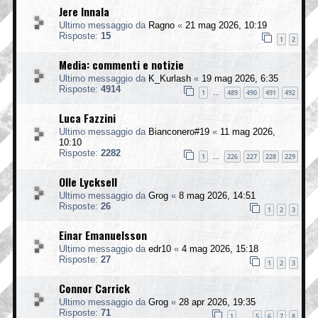
Jere Innala
Ultimo messaggio da
Ragno
«
21 mag 2026, 10:19
Risposte:
15
1
2
Media: commenti e notizie
Ultimo messaggio da
K_Kurlash
«
19 mag 2026, 6:35
Risposte:
4914
1
489
490
491
492
…
Luca Fazzini
Ultimo messaggio da
Bianconero#19
«
11 mag 2026,
10:10
Risposte:
2282
1
226
227
228
229
…
Olle Lycksell
Ultimo messaggio da
Grog
«
8 mag 2026, 14:51
Risposte:
26
1
2
3
Einar Emanuelsson
Ultimo messaggio da
edr10
«
4 mag 2026, 15:18
Risposte:
27
1
2
3
Connor Carrick
Ultimo messaggio da
Grog
«
28 apr 2026, 19:35
Risposte:
71
1
5
6
7
8
…