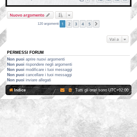
…
Nuovo argomento
1
2
3
4
5
Prossimo
120 argomenti
Vai a
PERMESSI FORUM
Non puoi
aprire nuovi argomenti
Non puoi
rispondere negli argomenti
Non puoi
modificare i tuoi messaggi
Non puoi
cancellare i tuoi messaggi
Non puoi
inviare allegati
Indice
Tutti gli orari sono
UTC+02:00