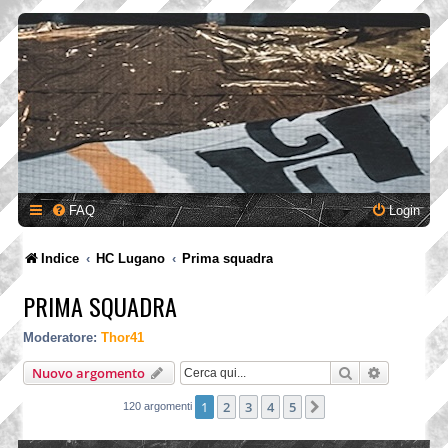
FAQ
Login
Indice
HC Lugano
Prima squadra
PRIMA SQUADRA
Moderatore:
Thor41
Cerca
Ricerca a
Nuovo argomento
1
2
3
4
5
Prossimo
120 argomenti