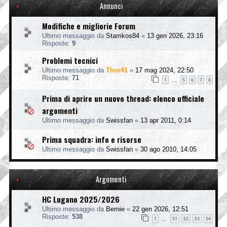
Annunci
Modifiche e migliorie Forum
Ultimo messaggio da
Stamkos84
«
13 gen 2026, 23:16
Risposte:
9
Problemi tecnici
Ultimo messaggio da
Thor41
«
17 mag 2024, 22:50
Risposte:
71
1
5
6
7
8
…
Prima di aprire un nuovo thread: elenco ufficiale
argomenti
Ultimo messaggio da
Swissfan
«
13 apr 2011, 0:14
Prima squadra: info e risorse
Ultimo messaggio da
Swissfan
«
30 ago 2010, 14:05
Argomenti
HC Lugano 2025/2026
Ultimo messaggio da
Bernie
«
22 gen 2026, 12:51
Risposte:
538
1
51
52
53
54
…