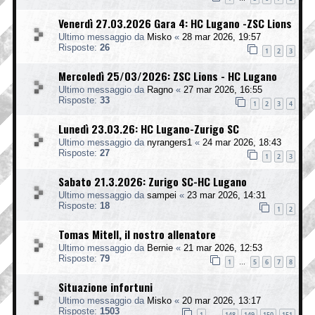
Venerdì 27.03.2026 Gara 4: HC Lugano -ZSC Lions
Ultimo messaggio da
Misko
«
28 mar 2026, 19:57
Risposte:
26
1
2
3
Mercoledì 25/03/2026: ZSC Lions - HC Lugano
Ultimo messaggio da
Ragno
«
27 mar 2026, 16:55
Risposte:
33
1
2
3
4
Lunedì 23.03.26: HC Lugano-Zurigo SC
Ultimo messaggio da
nyrangers1
«
24 mar 2026, 18:43
Risposte:
27
1
2
3
Sabato 21.3.2026: Zurigo SC-HC Lugano
Ultimo messaggio da
sampei
«
23 mar 2026, 14:31
Risposte:
18
1
2
Tomas Mitell, il nostro allenatore
Ultimo messaggio da
Bernie
«
21 mar 2026, 12:53
Risposte:
79
1
5
6
7
8
…
Situazione infortuni
Ultimo messaggio da
Misko
«
20 mar 2026, 13:17
Risposte:
1503
1
148
149
150
151