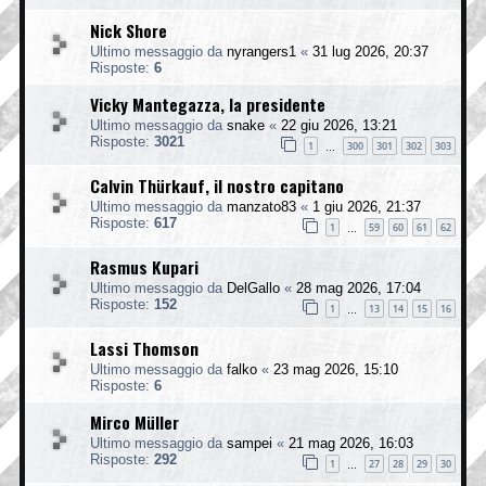
Nick Shore
Ultimo messaggio da
nyrangers1
«
31 lug 2026, 20:37
Risposte:
6
Vicky Mantegazza, la presidente
Ultimo messaggio da
snake
«
22 giu 2026, 13:21
Risposte:
3021
1
300
301
302
303
…
Calvin Thürkauf, il nostro capitano
Ultimo messaggio da
manzato83
«
1 giu 2026, 21:37
Risposte:
617
1
59
60
61
62
…
Rasmus Kupari
Ultimo messaggio da
DelGallo
«
28 mag 2026, 17:04
Risposte:
152
1
13
14
15
16
…
Lassi Thomson
Ultimo messaggio da
falko
«
23 mag 2026, 15:10
Risposte:
6
Mirco Müller
Ultimo messaggio da
sampei
«
21 mag 2026, 16:03
Risposte:
292
1
27
28
29
30
…