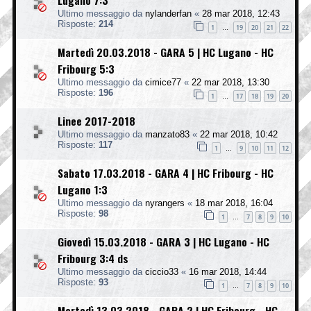
Lugano 7:3
Ultimo messaggio da
nylanderfan
«
28 mar 2018, 12:43
Risposte:
214
1
19
20
21
22
…
Martedì 20.03.2018 - GARA 5 | HC Lugano - HC
Fribourg 5:3
Ultimo messaggio da
cimice77
«
22 mar 2018, 13:30
Risposte:
196
1
17
18
19
20
…
Linee 2017-2018
Ultimo messaggio da
manzato83
«
22 mar 2018, 10:42
Risposte:
117
1
9
10
11
12
…
Sabato 17.03.2018 - GARA 4 | HC Fribourg - HC
Lugano 1:3
Ultimo messaggio da
nyrangers
«
18 mar 2018, 16:04
Risposte:
98
1
7
8
9
10
…
Giovedì 15.03.2018 - GARA 3 | HC Lugano - HC
Fribourg 3:4 ds
Ultimo messaggio da
ciccio33
«
16 mar 2018, 14:44
Risposte:
93
1
7
8
9
10
…
Martedì 13.03.2018 - GARA 2 | HC Fribourg - HC