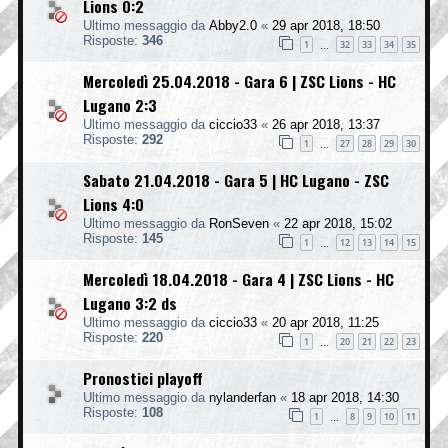
Lions 0:2
Ultimo messaggio da
Abby2.0
«
29 apr 2018, 18:50
Risposte:
346
1
32
33
34
35
…
Mercoledì 25.04.2018 - Gara 6 | ZSC Lions - HC
Lugano 2:3
Ultimo messaggio da
ciccio33
«
26 apr 2018, 13:37
Risposte:
292
1
27
28
29
30
…
Sabato 21.04.2018 - Gara 5 | HC Lugano - ZSC
Lions 4:0
Ultimo messaggio da
RonSeven
«
22 apr 2018, 15:02
Risposte:
145
1
12
13
14
15
…
Mercoledì 18.04.2018 - Gara 4 | ZSC Lions - HC
Lugano 3:2 ds
Ultimo messaggio da
ciccio33
«
20 apr 2018, 11:25
Risposte:
220
1
20
21
22
23
…
Pronostici playoff
Ultimo messaggio da
nylanderfan
«
18 apr 2018, 14:30
Risposte:
108
1
8
9
10
11
…