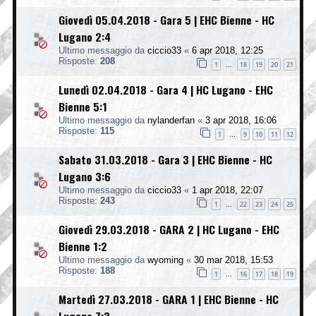
Giovedì 05.04.2018 - Gara 5 | EHC Bienne - HC
Lugano 2:4
Ultimo messaggio da
ciccio33
«
6 apr 2018, 12:25
Risposte:
208
1
18
19
20
21
…
Lunedì 02.04.2018 - Gara 4 | HC Lugano - EHC
Bienne 5:1
Ultimo messaggio da
nylanderfan
«
3 apr 2018, 16:06
Risposte:
115
1
9
10
11
12
…
Sabato 31.03.2018 - Gara 3 | EHC Bienne - HC
Lugano 3:6
Ultimo messaggio da
ciccio33
«
1 apr 2018, 22:07
Risposte:
243
1
22
23
24
25
…
Giovedì 29.03.2018 - GARA 2 | HC Lugano - EHC
Bienne 1:2
Ultimo messaggio da
wyoming
«
30 mar 2018, 15:53
Risposte:
188
1
16
17
18
19
…
Martedì 27.03.2018 - GARA 1 | EHC Bienne - HC