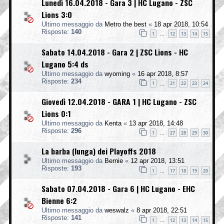
Lunedì 16.04.2018 - Gara 3 | HC Lugano - ZSC
Lions 3:0
Ultimo messaggio da
Metro the best
«
18 apr 2018, 10:54
Risposte:
140
1
12
13
14
15
…
Sabato 14.04.2018 - Gara 2 | ZSC Lions - HC
Lugano 5:4 ds
Ultimo messaggio da
wyoming
«
16 apr 2018, 8:57
Risposte:
234
1
21
22
23
24
…
Giovedì 12.04.2018 - GARA 1 | HC Lugano - ZSC
Lions 0:1
Ultimo messaggio da
Kenta
«
13 apr 2018, 14:48
Risposte:
296
1
27
28
29
30
…
La barba (lunga) dei Playoffs 2018
Ultimo messaggio da
Bernie
«
12 apr 2018, 13:51
Risposte:
193
1
17
18
19
20
…
Sabato 07.04.2018 - Gara 6 | HC Lugano - EHC
Bienne 6:2
Ultimo messaggio da
weswalz
«
8 apr 2018, 22:51
Risposte:
141
1
12
13
14
15
…