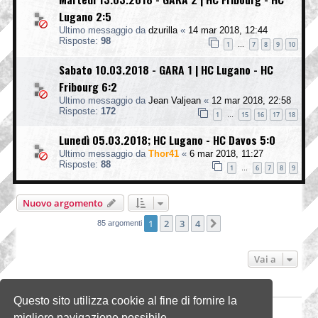
Lugano 2:5
Ultimo messaggio da
dzurilla
«
14 mar 2018, 12:44
Risposte:
98
1
7
8
9
10
…
Sabato 10.03.2018 - GARA 1 | HC Lugano - HC
Fribourg 6:2
Ultimo messaggio da
Jean Valjean
«
12 mar 2018, 22:58
Risposte:
172
1
15
16
17
18
…
Lunedì 05.03.2018; HC Lugano - HC Davos 5:0
Ultimo messaggio da
Thor41
«
6 mar 2018, 11:27
Risposte:
88
1
6
7
8
9
…
Nuovo argomento
1
2
3
4
Prossimo
85 argomenti
Vai a
PERMESSI FORUM
Questo sito utilizza cookie al fine di fornire la
Non puoi
aprire nuovi argomenti
migliore navigazione possibile
Non puoi
rispondere negli argomenti