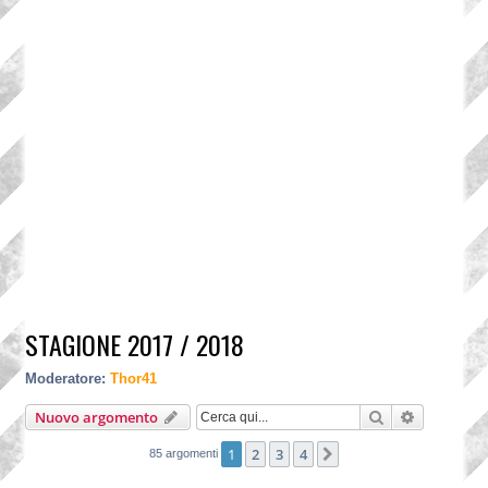
STAGIONE 2017 / 2018
Moderatore:
Thor41
Cerca
Ricerca a
Nuovo argomento
1
2
3
4
Prossimo
85 argomenti