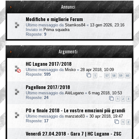
Annunci
Modifiche e migliorie Forum
Ultimo messaggio da
Stamkos84
«
13 gen 2026, 23:16
Inviato in
Prima squadra
Risposte:
9
Argomenti
HC Lugano 2017/2018
Ultimo messaggio da
Misko
«
28 apr 2018, 10:09
Risposte:
595
1
57
58
59
60
…
Pagellone 2017/2018
Ultimo messaggio da
AléLugano
«
6 mag 2018, 10:53
Risposte:
24
1
2
3
PO e finale 2018 - Le vostre emozioni più grandi
Ultimo messaggio da
manzato83
«
30 apr 2018, 19:47
Risposte:
17
1
2
Venerdì 27.04.2018 - Gara 7 | HC Lugano - ZSC