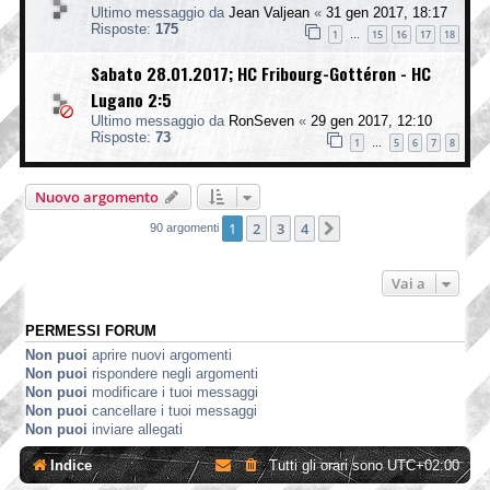
Ultimo messaggio da
Jean Valjean
«
31 gen 2017, 18:17
Risposte:
175
1
15
16
17
18
…
Sabato 28.01.2017; HC Fribourg-Gottéron - HC
Lugano 2:5
Ultimo messaggio da
RonSeven
«
29 gen 2017, 12:10
Risposte:
73
1
5
6
7
8
…
Nuovo argomento
1
2
3
4
Prossimo
90 argomenti
Vai a
PERMESSI FORUM
Non puoi
aprire nuovi argomenti
Non puoi
rispondere negli argomenti
Non puoi
modificare i tuoi messaggi
Non puoi
cancellare i tuoi messaggi
Non puoi
inviare allegati
Indice
Tutti gli orari sono
UTC+02:00