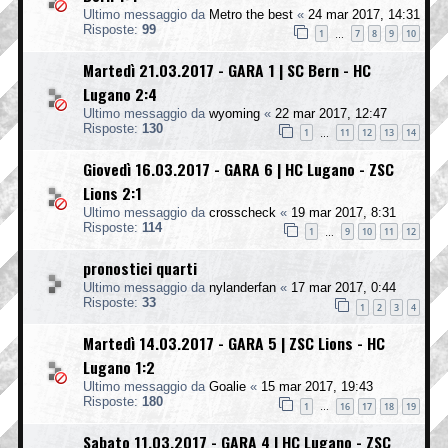
Ultimo messaggio da
Metro the best
«
24 mar 2017, 14:31
Risposte:
99
1
7
8
9
10
…
Martedì 21.03.2017 - GARA 1 | SC Bern - HC
Lugano 2:4
Ultimo messaggio da
wyoming
«
22 mar 2017, 12:47
Risposte:
130
1
11
12
13
14
…
Giovedì 16.03.2017 - GARA 6 | HC Lugano - ZSC
Lions 2:1
Ultimo messaggio da
crosscheck
«
19 mar 2017, 8:31
Risposte:
114
1
9
10
11
12
…
pronostici quarti
Ultimo messaggio da
nylanderfan
«
17 mar 2017, 0:44
Risposte:
33
1
2
3
4
Martedì 14.03.2017 - GARA 5 | ZSC Lions - HC
Lugano 1:2
Ultimo messaggio da
Goalie
«
15 mar 2017, 19:43
Risposte:
180
1
16
17
18
19
…
Sabato 11.03.2017 - GARA 4 | HC Lugano - ZSC