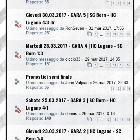
Risposte:
35
1
2
3
4
Giovedì 30.03.2017 - GARA 5 | SC Bern - HC
Lugano 4:3 dr
Ultimo messaggio da
RonSeven
«
31 mar 2017, 17:55
Risposte:
251
1
23
24
25
26
…
Martedì 28.03.2017 - GARA 4 | HC Lugano - SC
Bern 1:3
Ultimo messaggio da
ciccio33
«
29 mar 2017, 14:35
Risposte:
151
1
13
14
15
16
…
Pronostici semi finale
Ultimo messaggio da
Jean Valjean
«
26 mar 2017, 22:43
Risposte:
36
1
2
3
4
Sabato 25.03.2017 - GARA 3 | SC Bern - HC
Lugano 4:1
Ultimo messaggio da
dennis
«
26 mar 2017, 0:18
Risposte:
148
1
12
13
14
15
…
Giovedì 23.03.2017 - GARA 2 | HC Lugano - SC
Bern 1:4