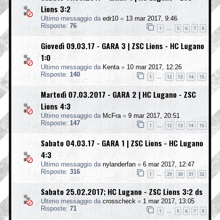
Lions 3:2
Ultimo messaggio da
edr10
«
13 mar 2017, 9:46
Risposte:
76
1
5
6
7
8
…
Giovedì 09.03.17 - GARA 3 | ZSC Lions - HC Lugano
1:0
Ultimo messaggio da
Kenta
«
10 mar 2017, 12:26
Risposte:
140
1
12
13
14
15
…
Martedì 07.03.2017 - GARA 2 | HC Lugano - ZSC
Lions 4:3
Ultimo messaggio da
McFra
«
9 mar 2017, 20:51
Risposte:
147
1
12
13
14
15
…
Sabato 04.03.17 - GARA 1 | ZSC Lions - HC Lugano
4:3
Ultimo messaggio da
nylanderfan
«
6 mar 2017, 12:47
Risposte:
316
1
29
30
31
32
…
Sabato 25.02.2017; HC Lugano - ZSC Lions 3:2 ds
Ultimo messaggio da
crosscheck
«
1 mar 2017, 13:05
Risposte:
71
1
5
6
7
8
…