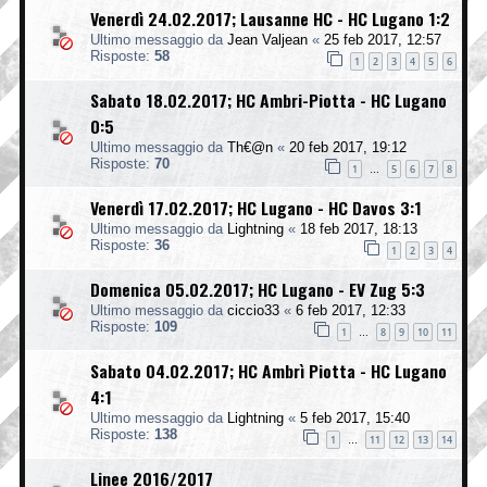
Venerdì 24.02.2017; Lausanne HC - HC Lugano 1:2
Ultimo messaggio da
Jean Valjean
«
25 feb 2017, 12:57
Risposte:
58
1
2
3
4
5
6
Sabato 18.02.2017; HC Ambri-Piotta - HC Lugano
0:5
Ultimo messaggio da
Th€@n
«
20 feb 2017, 19:12
Risposte:
70
1
5
6
7
8
…
Venerdì 17.02.2017; HC Lugano - HC Davos 3:1
Ultimo messaggio da
Lightning
«
18 feb 2017, 18:13
Risposte:
36
1
2
3
4
Domenica 05.02.2017; HC Lugano - EV Zug 5:3
Ultimo messaggio da
ciccio33
«
6 feb 2017, 12:33
Risposte:
109
1
8
9
10
11
…
Sabato 04.02.2017; HC Ambrì Piotta - HC Lugano
4:1
Ultimo messaggio da
Lightning
«
5 feb 2017, 15:40
Risposte:
138
1
11
12
13
14
…
Linee 2016/2017