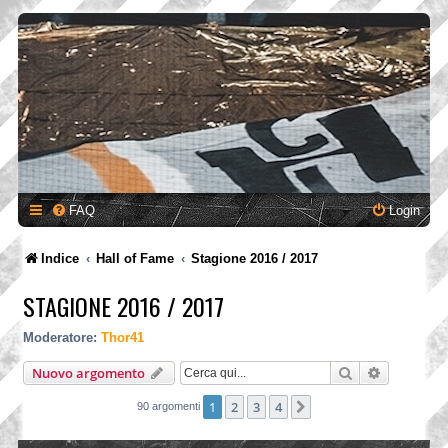
FAQ
Login
Indice
Hall of Fame
Stagione 2016 / 2017
STAGIONE 2016 / 2017
Moderatore:
Thor41
Cerca
Ricerca a
Nuovo argomento
1
2
3
4
Prossimo
90 argomenti