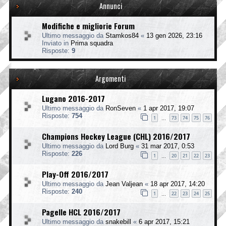
Annunci
Modifiche e migliorie Forum
Ultimo messaggio da
Stamkos84
«
13 gen 2026, 23:16
Inviato in
Prima squadra
Risposte:
9
Argomenti
Lugano 2016-2017
Ultimo messaggio da
RonSeven
«
1 apr 2017, 19:07
Risposte:
754
1
73
74
75
76
…
Champions Hockey League (CHL) 2016/2017
Ultimo messaggio da
Lord Burg
«
31 mar 2017, 0:53
Risposte:
226
1
20
21
22
23
…
Play-Off 2016/2017
Ultimo messaggio da
Jean Valjean
«
18 apr 2017, 14:20
Risposte:
240
1
22
23
24
25
…
Pagelle HCL 2016/2017
Ultimo messaggio da
snakebill
«
6 apr 2017, 15:21