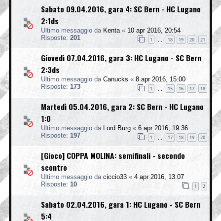
Sabato 09.04.2016, gara 4: SC Bern - HC Lugano
2:1ds
Ultimo messaggio da
Kenta
«
10 apr 2016, 20:54
Risposte:
201
1
18
19
20
21
…
Giovedì 07.04.2016, gara 3: HC Lugano - SC Bern
2:3ds
Ultimo messaggio da
Canucks
«
8 apr 2016, 15:00
Risposte:
173
1
15
16
17
18
…
Martedì 05.04.2016, gara 2: SC Bern - HC Lugano
1:0
Ultimo messaggio da
Lord Burg
«
6 apr 2016, 19:36
Risposte:
197
1
17
18
19
20
…
[Gioco] COPPA MOLINA: semifinali - secondo
scontro
Ultimo messaggio da
ciccio33
«
4 apr 2016, 13:07
Risposte:
10
1
2
Sabato 02.04.2016, gara 1: HC Lugano - SC Bern
5:4