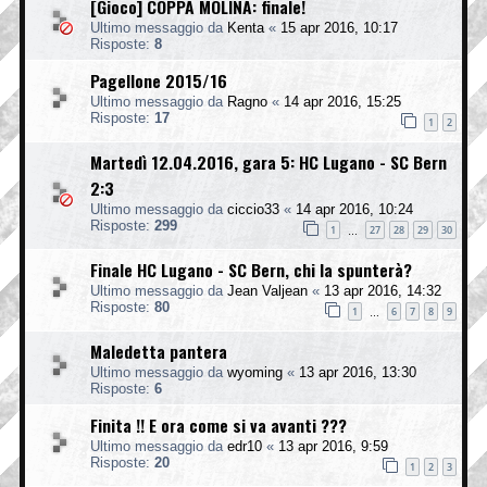
[Gioco] COPPA MOLINA: finale!
Ultimo messaggio da
Kenta
«
15 apr 2016, 10:17
Risposte:
8
Pagellone 2015/16
Ultimo messaggio da
Ragno
«
14 apr 2016, 15:25
Risposte:
17
1
2
Martedì 12.04.2016, gara 5: HC Lugano - SC Bern
2:3
Ultimo messaggio da
ciccio33
«
14 apr 2016, 10:24
Risposte:
299
1
27
28
29
30
…
Finale HC Lugano - SC Bern, chi la spunterà?
Ultimo messaggio da
Jean Valjean
«
13 apr 2016, 14:32
Risposte:
80
1
6
7
8
9
…
Maledetta pantera
Ultimo messaggio da
wyoming
«
13 apr 2016, 13:30
Risposte:
6
Finita !! E ora come si va avanti ???
Ultimo messaggio da
edr10
«
13 apr 2016, 9:59
Risposte:
20
1
2
3