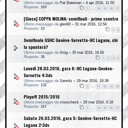
Ultimo messaggio da
Pat Bateman
«
4 apr 2016, 11:50
Risposte:
169
1
14
15
16
17
…
[Gioco] COPPA MOLINA: semifinali - primo scontro
Ultimo messaggio da
glen93
«
31 mar 2016, 12:56
Risposte:
10
1
2
Semifinale GSHC Genève-Servette-HC Lugano, chi
la spunterà?
Ultimo messaggio da
Grog
«
30 mar 2016, 16:56
Risposte:
38
1
2
3
4
Lunedì 28.03.2016, gara 6: HC Lugano-Genève-
Servette 4:3ds
Ultimo messaggio da
Sannitz
«
29 mar 2016, 18:38
Risposte:
132
1
11
12
13
14
…
Playoff 2015/2016
Ultimo messaggio da
crosscheck
«
29 mar 2016, 0:18
Risposte:
167
1
14
15
16
17
…
Sabato 26.03.2016, gara 5: Genève-Servette-HC
Lugano 2:3ds