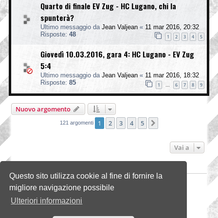
Quarto di finale EV Zug - HC Lugano, chi la
spunterà?
Ultimo messaggio da
Jean Valjean
«
11 mar 2016, 20:32
Risposte:
48
1
2
3
4
5
Giovedì 10.03.2016, gara 4: HC Lugano - EV Zug
5:4
Ultimo messaggio da
Jean Valjean
«
11 mar 2016, 18:32
Risposte:
85
1
6
7
8
9
…
Nuovo argomento
1
2
3
4
5
Prossimo
121 argomenti
Vai a
PERMESSI FORUM
Questo sito utilizza cookie al fine di fornire la
Non puoi
aprire nuovi argomenti
migliore navigazione possibile
Non puoi
rispondere negli argomenti
Non puoi
modificare i tuoi messaggi
Ulteriori informazioni
Non puoi
cancellare i tuoi messaggi
Non puoi
inviare allegati