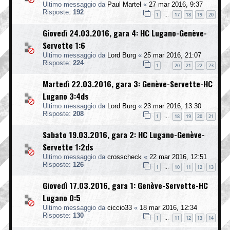
Ultimo messaggio da
Paul Martel
«
27 mar 2016, 9:37
Risposte:
192
1
17
18
19
20
…
Giovedì 24.03.2016, gara 4: HC Lugano-Genève-
Servette 1:6
Ultimo messaggio da
Lord Burg
«
25 mar 2016, 21:07
Risposte:
224
1
20
21
22
23
…
Martedì 22.03.2016, gara 3: Genève-Servette-HC
Lugano 3:4ds
Ultimo messaggio da
Lord Burg
«
23 mar 2016, 13:30
Risposte:
208
1
18
19
20
21
…
Sabato 19.03.2016, gara 2: HC Lugano-Genève-
Servette 1:2ds
Ultimo messaggio da
crosscheck
«
22 mar 2016, 12:51
Risposte:
126
1
10
11
12
13
…
Giovedì 17.03.2016, gara 1: Genève-Servette-HC
Lugano 0:5
Ultimo messaggio da
ciccio33
«
18 mar 2016, 12:34
Risposte:
130
1
11
12
13
14
…