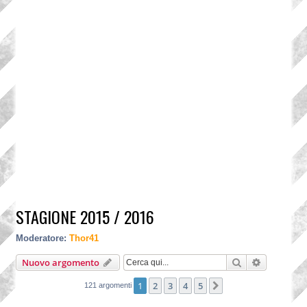
STAGIONE 2015 / 2016
Moderatore:
Thor41
Cerca
Ricerca a
Nuovo argomento
1
2
3
4
5
Prossimo
121 argomenti