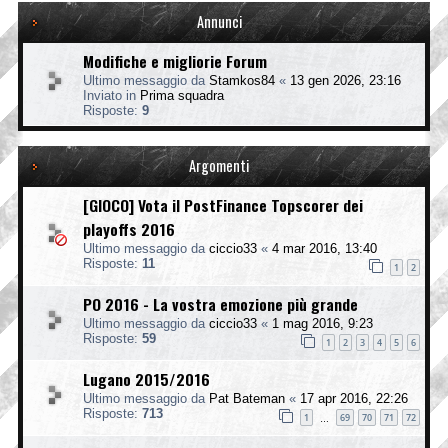
Annunci
Modifiche e migliorie Forum
Ultimo messaggio da
Stamkos84
«
13 gen 2026, 23:16
Inviato in
Prima squadra
Risposte:
9
Argomenti
[GIOCO] Vota il PostFinance Topscorer dei
playoffs 2016
Ultimo messaggio da
ciccio33
«
4 mar 2016, 13:40
Risposte:
11
1
2
PO 2016 - La vostra emozione più grande
Ultimo messaggio da
ciccio33
«
1 mag 2016, 9:23
Risposte:
59
1
2
3
4
5
6
Lugano 2015/2016
Ultimo messaggio da
Pat Bateman
«
17 apr 2016, 22:26
Risposte:
713
1
69
70
71
72
…