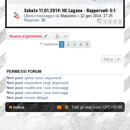
Sabato 11.01.2014: HC Lugano - Rapperswil: 5:1
Ultimo messaggio da
Massimo
«
12 gen 2014, 17:25
Risposte:
35
1
2
3
4
Nuovo argomento
1
2
3
4
Prossimo
77 argomenti
Vai a
PERMESSI FORUM
Non puoi
aprire nuovi argomenti
Non puoi
rispondere negli argomenti
Non puoi
modificare i tuoi messaggi
Non puoi
cancellare i tuoi messaggi
Non puoi
inviare allegati
Indice
Tutti gli orari sono
UTC+02:00