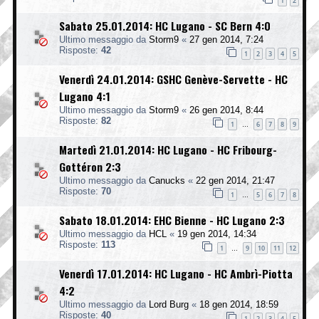
1
2
Sabato 25.01.2014: HC Lugano - SC Bern 4:0
Ultimo messaggio da
Storm9
«
27 gen 2014, 7:24
Risposte:
42
1
2
3
4
5
Venerdì 24.01.2014: GSHC Genève-Servette - HC
Lugano 4:1
Ultimo messaggio da
Storm9
«
26 gen 2014, 8:44
Risposte:
82
1
6
7
8
9
…
Martedì 21.01.2014: HC Lugano - HC Fribourg-
Gottéron 2:3
Ultimo messaggio da
Canucks
«
22 gen 2014, 21:47
Risposte:
70
1
5
6
7
8
…
Sabato 18.01.2014: EHC Bienne - HC Lugano 2:3
Ultimo messaggio da
HCL
«
19 gen 2014, 14:34
Risposte:
113
1
9
10
11
12
…
Venerdì 17.01.2014: HC Lugano - HC Ambrì-Piotta
4:2
Ultimo messaggio da
Lord Burg
«
18 gen 2014, 18:59
Risposte:
40
1
2
3
4
5