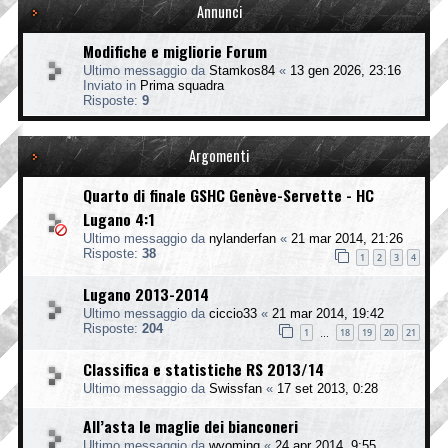
Annunci
Modifiche e migliorie Forum
Ultimo messaggio da
Stamkos84
«
13 gen 2026, 23:16
Inviato in
Prima squadra
Risposte:
9
Argomenti
Quarto di finale GSHC Genève-Servette - HC
Lugano 4:1
Ultimo messaggio da
nylanderfan
«
21 mar 2014, 21:26
Risposte:
38
1
2
3
4
Lugano 2013-2014
Ultimo messaggio da
ciccio33
«
21 mar 2014, 19:42
Risposte:
204
1
18
19
20
21
…
Classifica e statistiche RS 2013/14
Ultimo messaggio da
Swissfan
«
17 set 2013, 0:28
All’asta le maglie dei bianconeri
Ultimo messaggio da
wyoming
«
24 apr 2014, 9:55