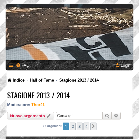
FAQ
Login
Indice
Hall of Fame
Stagione 2013 / 2014
STAGIONE 2013 / 2014
Moderatore:
Thor41
Cerca
Ricerca a
Nuovo argomento
1
2
3
4
Prossimo
77 argomenti