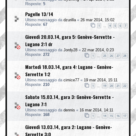
Risposte:
5
Pagelle 13/14
Ultimo messaggio da
dzurilla
«
26 mar 2014, 15:02
Risposte:
67
1
4
5
6
7
…
Giovedì 20.03.14, gara 5: Genève-Servette -
Lugano 2:1 dr
Ultimo messaggio da
Jordy28
«
22 mar 2014, 0:23
Risposte:
272
1
25
26
27
28
…
Martedì 18.03.14, gara 4: Lugano - Genève-
Servette 1:2
Ultimo messaggio da
cimice77
«
19 mar 2014, 15:11
Risposte:
210
1
19
20
21
22
…
Sabato 15.03.14, gara 3: Genève-Servette -
Lugano 7:1
Ultimo messaggio da
dennis
«
16 mar 2014, 14:11
Risposte:
168
1
14
15
16
17
…
Giovedì 13.03.14, gara 2: Lugano - Genève-
Servette 3:0