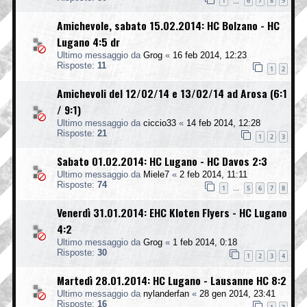
1
6
7
8
9
…
Amichevole, sabato 15.02.2014: HC Bolzano - HC
Lugano 4:5 dr
Ultimo messaggio da
Grog
«
16 feb 2014, 12:23
Risposte:
11
1
2
Amichevoli del 12/02/14 e 13/02/14 ad Arosa (6:1
/ 9:1)
Ultimo messaggio da
ciccio33
«
14 feb 2014, 12:28
Risposte:
21
1
2
3
Sabato 01.02.2014: HC Lugano - HC Davos 2:3
Ultimo messaggio da
Miele7
«
2 feb 2014, 11:11
Risposte:
74
1
5
6
7
8
…
Venerdì 31.01.2014: EHC Kloten Flyers - HC Lugano
4:2
Ultimo messaggio da
Grog
«
1 feb 2014, 0:18
Risposte:
30
1
2
3
4
Martedì 28.01.2014: HC Lugano - Lausanne HC 8:2
Ultimo messaggio da
nylanderfan
«
28 gen 2014, 23:41
Risposte:
16