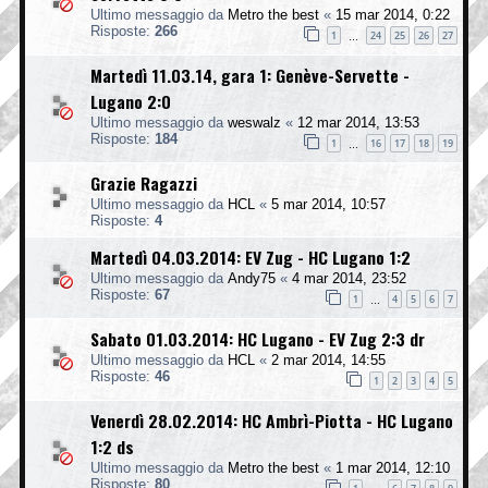
Ultimo messaggio da
Metro the best
«
15 mar 2014, 0:22
Risposte:
266
1
24
25
26
27
…
Martedì 11.03.14, gara 1: Genève-Servette -
Lugano 2:0
Ultimo messaggio da
weswalz
«
12 mar 2014, 13:53
Risposte:
184
1
16
17
18
19
…
Grazie Ragazzi
Ultimo messaggio da
HCL
«
5 mar 2014, 10:57
Risposte:
4
Martedì 04.03.2014: EV Zug - HC Lugano 1:2
Ultimo messaggio da
Andy75
«
4 mar 2014, 23:52
Risposte:
67
1
4
5
6
7
…
Sabato 01.03.2014: HC Lugano - EV Zug 2:3 dr
Ultimo messaggio da
HCL
«
2 mar 2014, 14:55
Risposte:
46
1
2
3
4
5
Venerdì 28.02.2014: HC Ambrì-Piotta - HC Lugano
1:2 ds
Ultimo messaggio da
Metro the best
«
1 mar 2014, 12:10
Risposte:
80