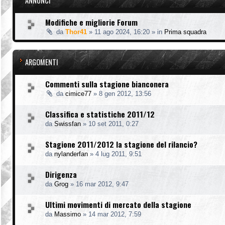
ANNUNCI
Modifiche e migliorie Forum
da
Thor41
»
11 ago 2024, 16:20
» in
Prima squadra
ARGOMENTI
Commenti sulla stagione bianconera
da
cimice77
»
8 gen 2012, 13:56
Classifica e statistiche 2011/12
da
Swissfan
»
10 set 2011, 0:27
Stagione 2011/2012 la stagione del rilancio?
da
nylanderfan
»
4 lug 2011, 9:51
Dirigenza
da
Grog
»
16 mar 2012, 9:47
Ultimi movimenti di mercato della stagione
da
Massimo
»
14 mar 2012, 7:59