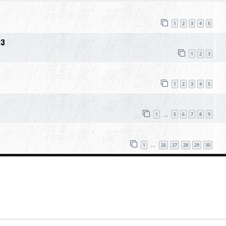
1
2
3
4
5
:3
1
2
3
1
2
3
4
5
1
5
6
7
8
9
…
1
26
27
28
29
30
…