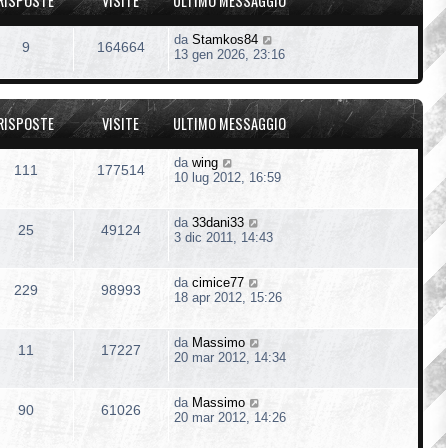
RISPOSTE
VISITE
ULTIMO MESSAGGIO
da
Stamkos84
9
164664
13 gen 2026, 23:16
RISPOSTE
VISITE
ULTIMO MESSAGGIO
da
wing
111
177514
10 lug 2012, 16:59
da
33dani33
25
49124
3 dic 2011, 14:43
da
cimice77
229
98993
18 apr 2012, 15:26
da
Massimo
11
17227
20 mar 2012, 14:34
da
Massimo
90
61026
20 mar 2012, 14:26