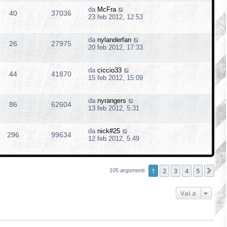
da
McFra
40
37036
23 feb 2012, 12:53
da
nylanderfan
26
27975
20 feb 2012, 17:33
da
ciccio33
44
41870
15 feb 2012, 15:09
da
nyrangers
86
62604
13 feb 2012, 5:31
da
nick#25
296
99634
12 feb 2012, 5:49
1
2
3
4
5
Pro
105 argomenti
Vai a