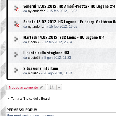
Venerdì 17.02.2012, HC Ambrì-Piotta - HC Lugano 2:4
da
nylanderfan
»
15 feb 2012, 16:03
Sabato 18.02.2012, HC Lugano - Fribourg-Gottéron 0
da
nylanderfan
»
15 feb 2012, 16:05
Martedì 14.02.2012: ZSC Lions - HC Lugano 0:4
da
ciccio33
»
12 feb 2012, 23:04
Il punto sulla stagione HCL
da
ciccio33
»
8 gen 2012, 11:23
Situazione infortuni
da
nick#25
»
26 ago 2010, 11:23
Nuovo argomento
Torna all’Indice della Board
PERMESSI FORUM
Non puoi
aprire nuovi argomenti