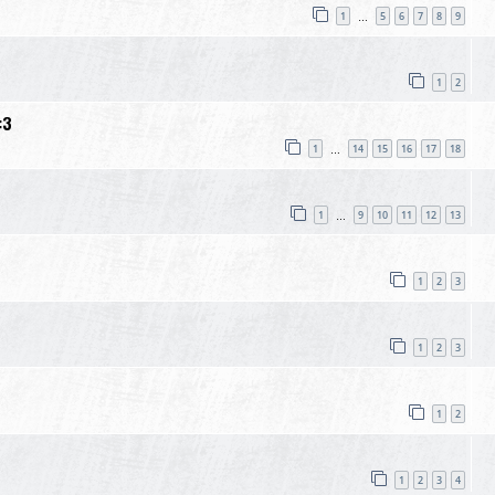
1
5
6
7
8
9
…
1
2
:3
1
14
15
16
17
18
…
1
9
10
11
12
13
…
1
2
3
1
2
3
1
2
1
2
3
4