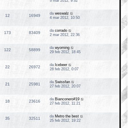
5 mar 2012, 9:52
da
weswalz
12
16949
4 mar 2012, 10:50
da
corrado
173
83409
2 mar 2012, 22:36
da
wyoming
122
58899
29 feb 2012, 18:45
da
Icebeer
22
26972
28 feb 2012, 0:07
da
Swissfan
21
25981
27 feb 2012, 20:07
da
Bianconero#19
18
23616
27 feb 2012, 11:21
da
Metro the best
35
32511
25 feb 2012, 19:22