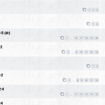
1
2
3
1
2
:5 (dr)
1
16
17
18
19
20
…
:2
1
9
10
11
12
13
…
1
2
:2
1
8
9
10
11
12
…
2:4
1
11
12
13
14
15
…
:4