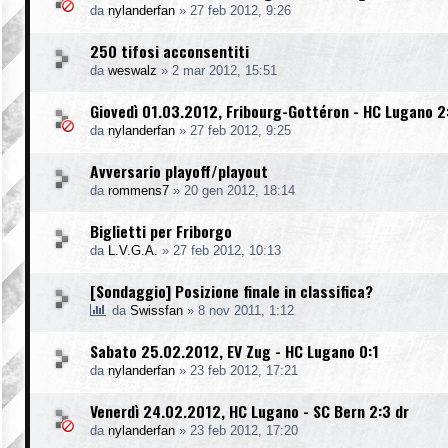
da
nylanderfan
»
27 feb 2012, 9:26
250 tifosi acconsentiti
da
weswalz
»
2 mar 2012, 15:51
Giovedì 01.03.2012, Fribourg-Gottéron - HC Lugano 2
da
nylanderfan
»
27 feb 2012, 9:25
Avversario playoff/playout
da
rommens7
»
20 gen 2012, 18:14
Biglietti per Friborgo
da
L.V.G.A.
»
27 feb 2012, 10:13
[Sondaggio] Posizione finale in classifica?
da
Swissfan
»
8 nov 2011, 1:12
Sabato 25.02.2012, EV Zug - HC Lugano 0:1
da
nylanderfan
»
23 feb 2012, 17:21
Venerdì 24.02.2012, HC Lugano - SC Bern 2:3 dr
da
nylanderfan
»
23 feb 2012, 17:20