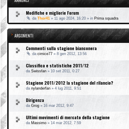
ANNUNCI
Modifiche e migliorie Forum
da
Thor41
»
11 ago 2024, 16:20
» in
Prima squadra
ARGOMENTI
Commenti sulla stagione bianconera
da
cimice77
»
8 gen 2012, 13:56
Classifica e statistiche 2011/12
da
Swissfan
»
10 set 2011, 0:27
Stagione 2011/2012 la stagione del rilancio?
da
nylanderfan
»
4 lug 2011, 9:51
Dirigenza
da
Grog
»
16 mar 2012, 9:47
Ultimi movimenti di mercato della stagione
da
Massimo
»
14 mar 2012, 7:59