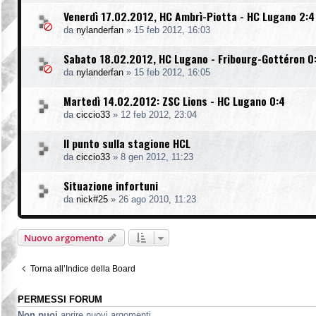
Venerdì 17.02.2012, HC Ambrì-Piotta - HC Lugano 2:4
da
nylanderfan
»
15 feb 2012, 16:03
Sabato 18.02.2012, HC Lugano - Fribourg-Gottéron 0
da
nylanderfan
»
15 feb 2012, 16:05
Martedì 14.02.2012: ZSC Lions - HC Lugano 0:4
da
ciccio33
»
12 feb 2012, 23:04
Il punto sulla stagione HCL
da
ciccio33
»
8 gen 2012, 11:23
Situazione infortuni
da
nick#25
»
26 ago 2010, 11:23
Nuovo argomento
Torna all’Indice della Board
PERMESSI FORUM
Non puoi
aprire nuovi argomenti