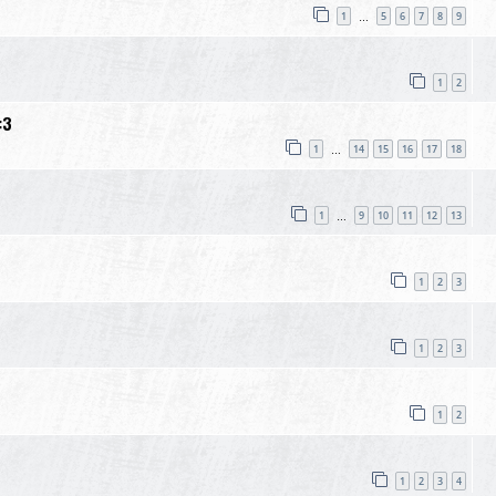
1
5
6
7
8
9
…
1
2
:3
1
14
15
16
17
18
…
1
9
10
11
12
13
…
1
2
3
1
2
3
1
2
1
2
3
4