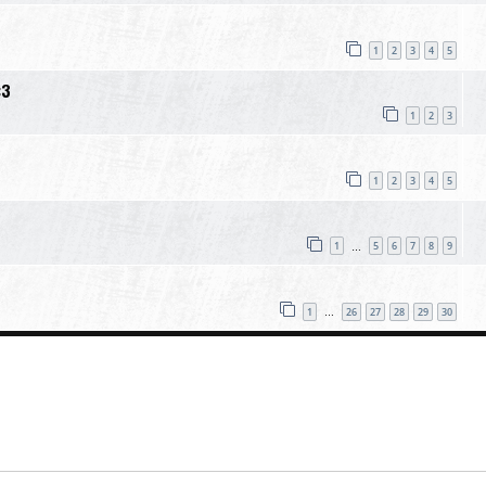
1
2
3
4
5
:3
1
2
3
1
2
3
4
5
1
5
6
7
8
9
…
1
26
27
28
29
30
…