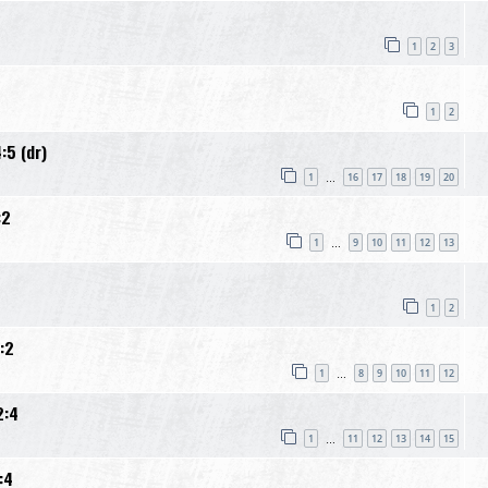
1
2
3
1
2
:5 (dr)
1
16
17
18
19
20
…
:2
1
9
10
11
12
13
…
1
2
:2
1
8
9
10
11
12
…
2:4
1
11
12
13
14
15
…
:4