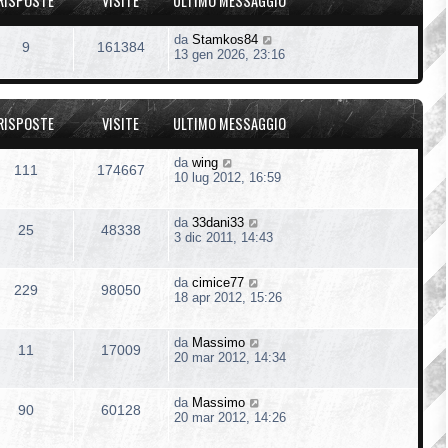
RISPOSTE
VISITE
ULTIMO MESSAGGIO
da
Stamkos84
9
161384
13 gen 2026, 23:16
RISPOSTE
VISITE
ULTIMO MESSAGGIO
da
wing
111
174667
10 lug 2012, 16:59
da
33dani33
25
48338
3 dic 2011, 14:43
da
cimice77
229
98050
18 apr 2012, 15:26
da
Massimo
11
17009
20 mar 2012, 14:34
da
Massimo
90
60128
20 mar 2012, 14:26