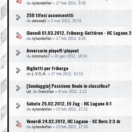
da
nylanderfan
»
27 feb 2012, 9:26
250 tifosi acconsentiti
da
weswalz
»
2 mar 2012, 15:51
Giovedì 01.03.2012, Fribourg-Gottéron - HC Lugano 2
da
nylanderfan
»
27 feb 2012, 9:25
Avversario playoff/playout
da
rommens7
»
20 gen 2012, 18:14
Biglietti per Friborgo
da
L.V.G.A.
»
27 feb 2012, 10:13
[Sondaggio] Posizione finale in classifica?
da
Swissfan
»
8 nov 2011, 1:12
Sabato 25.02.2012, EV Zug - HC Lugano 0:1
da
nylanderfan
»
23 feb 2012, 17:21
Venerdì 24.02.2012, HC Lugano - SC Bern 2:3 dr
da
nylanderfan
»
23 feb 2012, 17:20