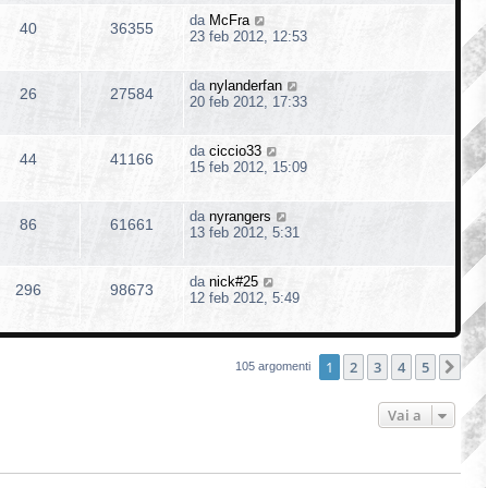
da
McFra
40
36355
23 feb 2012, 12:53
da
nylanderfan
26
27584
20 feb 2012, 17:33
da
ciccio33
44
41166
15 feb 2012, 15:09
da
nyrangers
86
61661
13 feb 2012, 5:31
da
nick#25
296
98673
12 feb 2012, 5:49
1
2
3
4
5
Pro
105 argomenti
Vai a