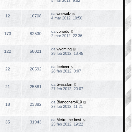
5 mar 2012, 9:52
da
weswalz
12
16708
4 mar 2012, 10:50
da
corrado
173
82530
2 mar 2012, 22:36
da
wyoming
122
58021
29 feb 2012, 18:45
da
Icebeer
22
26592
28 feb 2012, 0:07
da
Swissfan
21
25581
27 feb 2012, 20:07
da
Bianconero#19
18
23382
27 feb 2012, 11:21
da
Metro the best
35
31943
25 feb 2012, 19:22