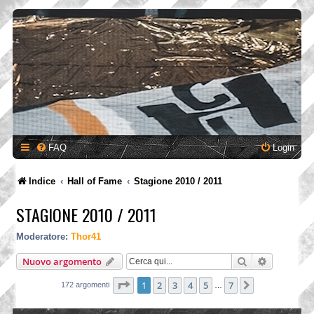
FAQ
Login
Indice
Hall of Fame
Stagione 2010 / 2011
STAGIONE 2010 / 2011
Moderatore:
Thor41
Cerca
Ricerca a
Nuovo argomento
Pagina
1
di
7
1
2
3
4
5
7
Prossimo
172 argomenti
…