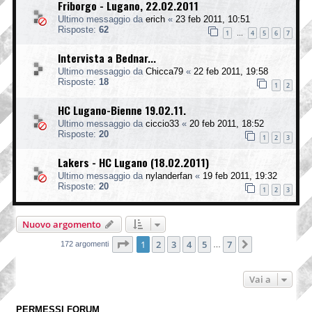
Friborgo - Lugano, 22.02.2011
Ultimo messaggio da
erich
«
23 feb 2011, 10:51
Risposte:
62
1
4
5
6
7
…
Intervista a Bednar...
Ultimo messaggio da
Chicca79
«
22 feb 2011, 19:58
Risposte:
18
1
2
HC Lugano-Bienne 19.02.11.
Ultimo messaggio da
ciccio33
«
20 feb 2011, 18:52
Risposte:
20
1
2
3
Lakers - HC Lugano (18.02.2011)
Ultimo messaggio da
nylanderfan
«
19 feb 2011, 19:32
Risposte:
20
1
2
3
Nuovo argomento
Pagina
1
di
7
1
2
3
4
5
7
Prossimo
172 argomenti
…
Vai a
PERMESSI FORUM