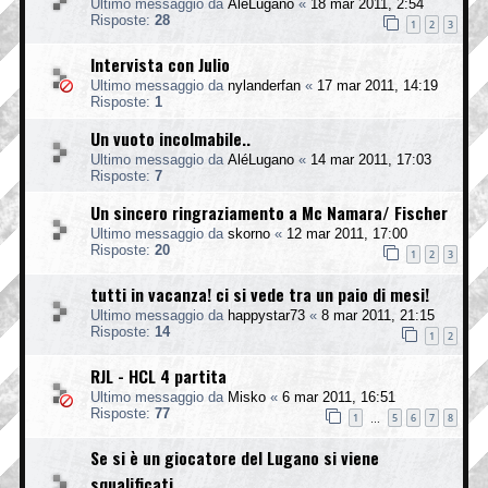
Ultimo messaggio da
AléLugano
«
18 mar 2011, 2:54
Risposte:
28
1
2
3
Intervista con Julio
Ultimo messaggio da
nylanderfan
«
17 mar 2011, 14:19
Risposte:
1
Un vuoto incolmabile..
Ultimo messaggio da
AléLugano
«
14 mar 2011, 17:03
Risposte:
7
Un sincero ringraziamento a Mc Namara/ Fischer
Ultimo messaggio da
skorno
«
12 mar 2011, 17:00
Risposte:
20
1
2
3
tutti in vacanza! ci si vede tra un paio di mesi!
Ultimo messaggio da
happystar73
«
8 mar 2011, 21:15
Risposte:
14
1
2
RJL - HCL 4 partita
Ultimo messaggio da
Misko
«
6 mar 2011, 16:51
Risposte:
77
1
5
6
7
8
…
Se si è un giocatore del Lugano si viene
squalificati