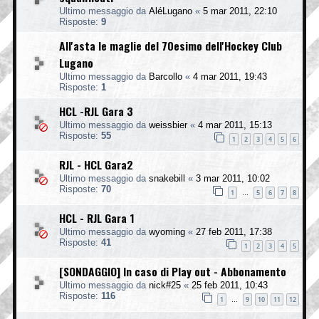
Ultimo messaggio da
AléLugano
«
5 mar 2011, 22:10
Risposte:
9
All'asta le maglie del 70esimo dell'Hockey Club
Lugano
Ultimo messaggio da
Barcollo
«
4 mar 2011, 19:43
Risposte:
1
HCL -RJL Gara 3
Ultimo messaggio da
weissbier
«
4 mar 2011, 15:13
Risposte:
55
1
2
3
4
5
6
RJL - HCL Gara2
Ultimo messaggio da
snakebill
«
3 mar 2011, 10:02
Risposte:
70
1
5
6
7
8
…
HCL - RJL Gara 1
Ultimo messaggio da
wyoming
«
27 feb 2011, 17:38
Risposte:
41
1
2
3
4
5
[SONDAGGIO] In caso di Play out - Abbonamento
Ultimo messaggio da
nick#25
«
25 feb 2011, 10:43
Risposte:
116
1
9
10
11
12
…