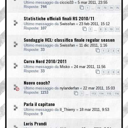
Ultimo messaggio da
ciccio33
«
5 mar 2011, 23:55
Risposte:
744
1
72
73
74
75
…
Statistiche ufficiali finali RS 2010/11
Ultimo messaggio da
Swissfan
«
23 feb 2011, 15:12
Risposte:
107
1
8
9
10
11
…
Sondaggio HCL: classifica finale regular season
Ultimo messaggio da
Swissfan
«
11 dic 2011, 1:16
Risposte:
33
1
2
3
4
Curva Nord 2010/2011
Ultimo messaggio da
Misko
«
24 mar 2011, 11:56
Risposte:
33
1
2
3
4
Nuovo coach?
Ultimo messaggio da
nylanderfan
«
22 mar 2011, 15:03
Risposte:
1153
1
113
114
115
116
…
Parla il capitano
Ultimo messaggio da
Il_Thierry
«
18 mar 2011, 9:53
Risposte:
9
Loris Prandi