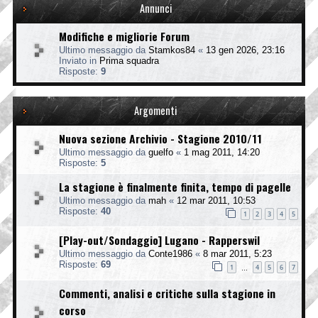
Annunci
Modifiche e migliorie Forum
Ultimo messaggio da
Stamkos84
«
13 gen 2026, 23:16
Inviato in
Prima squadra
Risposte:
9
Argomenti
Nuova sezione Archivio - Stagione 2010/11
Ultimo messaggio da
guelfo
«
1 mag 2011, 14:20
Risposte:
5
La stagione è finalmente finita, tempo di pagelle
Ultimo messaggio da
mah
«
12 mar 2011, 10:53
Risposte:
40
1
2
3
4
5
[Play-out/Sondaggio] Lugano - Rapperswil
Ultimo messaggio da
Conte1986
«
8 mar 2011, 5:23
Risposte:
69
1
4
5
6
7
…
Commenti, analisi e critiche sulla stagione in
corso