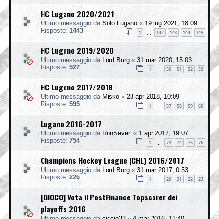
HC Lugano 2020/2021
Ultimo messaggio da
Solo Lugano
«
19 lug 2021, 18:09
Risposte:
1443
1
142
143
144
145
…
HC Lugano 2019/2020
Ultimo messaggio da
Lord Burg
«
31 mar 2020, 15:03
Risposte:
527
1
50
51
52
53
…
HC Lugano 2017/2018
Ultimo messaggio da
Misko
«
28 apr 2018, 10:09
Risposte:
595
1
57
58
59
60
…
Lugano 2016-2017
Ultimo messaggio da
RonSeven
«
1 apr 2017, 19:07
Risposte:
754
1
73
74
75
76
…
Champions Hockey League (CHL) 2016/2017
Ultimo messaggio da
Lord Burg
«
31 mar 2017, 0:53
Risposte:
226
1
20
21
22
23
…
[GIOCO] Vota il PostFinance Topscorer dei
playoffs 2016
Ultimo messaggio da
ciccio33
«
4 mar 2016, 13:40