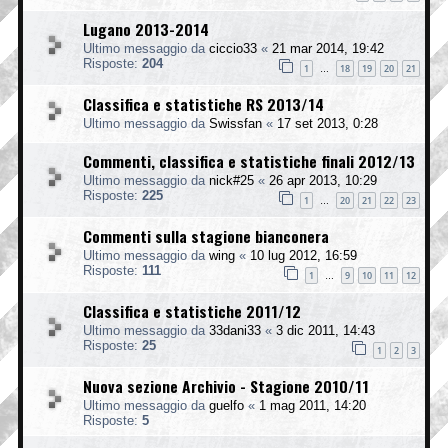
Lugano 2013-2014
Ultimo messaggio da
ciccio33
«
21 mar 2014, 19:42
Risposte:
204
1
18
19
20
21
…
Classifica e statistiche RS 2013/14
Ultimo messaggio da
Swissfan
«
17 set 2013, 0:28
Commenti, classifica e statistiche finali 2012/13
Ultimo messaggio da
nick#25
«
26 apr 2013, 10:29
Risposte:
225
1
20
21
22
23
…
Commenti sulla stagione bianconera
Ultimo messaggio da
wing
«
10 lug 2012, 16:59
Risposte:
111
1
9
10
11
12
…
Classifica e statistiche 2011/12
Ultimo messaggio da
33dani33
«
3 dic 2011, 14:43
Risposte:
25
1
2
3
Nuova sezione Archivio - Stagione 2010/11
Ultimo messaggio da
guelfo
«
1 mag 2011, 14:20
Risposte:
5