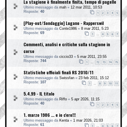
La stagione è finalmente finita, tempo di pagelle
Ultimo messaggio da
mah
«
12 mar 2011, 10:53
Risposte:
40
1
2
3
4
5
[Play-out/Sondaggio] Lugano - Rapperswil
Ultimo messaggio da
Conte1986
«
8 mar 2011, 5:23
Risposte:
69
1
4
5
6
7
…
Commenti, analisi e critiche sulla stagione in
corso
Ultimo messaggio da
ciccio33
«
5 mar 2011, 23:55
Risposte:
744
1
72
73
74
75
…
Statistiche ufficiali finali RS 2010/11
Ultimo messaggio da
Swissfan
«
23 feb 2011, 15:12
Risposte:
107
1
8
9
10
11
…
5.4.99 - IL titolo
Ultimo messaggio da
Riffo
«
5 apr 2026, 11:15
Risposte:
40
1
2
3
4
5
1. marzo 1986 ... e io c'ero!!!
Ultimo messaggio da
Kenta
«
1 mar 2026, 21:03
Risposte:
61
1
4
5
6
7
…