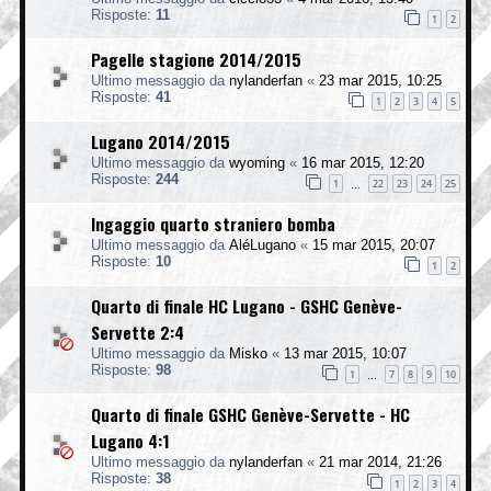
Risposte:
11
1
2
Pagelle stagione 2014/2015
Ultimo messaggio da
nylanderfan
«
23 mar 2015, 10:25
Risposte:
41
1
2
3
4
5
Lugano 2014/2015
Ultimo messaggio da
wyoming
«
16 mar 2015, 12:20
Risposte:
244
1
22
23
24
25
…
Ingaggio quarto straniero bomba
Ultimo messaggio da
AléLugano
«
15 mar 2015, 20:07
Risposte:
10
1
2
Quarto di finale HC Lugano - GSHC Genève-
Servette 2:4
Ultimo messaggio da
Misko
«
13 mar 2015, 10:07
Risposte:
98
1
7
8
9
10
…
Quarto di finale GSHC Genève-Servette - HC
Lugano 4:1
Ultimo messaggio da
nylanderfan
«
21 mar 2014, 21:26
Risposte:
38
1
2
3
4