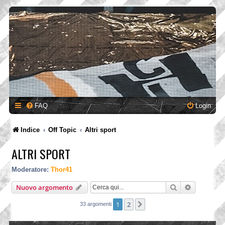
FAQ
Login
Indice
Off Topic
Altri sport
ALTRI SPORT
Moderatore:
Thor41
Cerca
Ricerca a
Nuovo argomento
1
2
Prossimo
33 argomenti