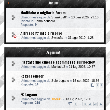
Annunci
Modifiche e migliorie Forum
Ultimo messaggio da
Stamkos84
«
13 gen 2026, 23:16
Inviato in
Prima squadra
Risposte:
9
Altri sport: info e risorse
Ultimo messaggio da
Swissfan
«
31 ago 2010, 1:28
Argomenti
Piattaforme cinesi e scommesse sull’hockey
Ultimo messaggio da
Maniatic2
«
21 lug 2026, 10:57
Roger Federer
Ultimo messaggio da
Solo Lugano
«
15 set 2022, 18:56
Risposte:
14
1
2
FC Lugano
Ultimo messaggio da
Thor41
«
13 lug 2022, 12:11
Risposte:
219
1
19
20
21
22
…