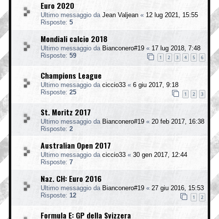
Euro 2020
Ultimo messaggio da
Jean Valjean
«
12 lug 2021, 15:55
Risposte:
5
Mondiali calcio 2018
Ultimo messaggio da
Bianconero#19
«
17 lug 2018, 7:48
Risposte:
59
1
2
3
4
5
6
Champions League
Ultimo messaggio da
ciccio33
«
6 giu 2017, 9:18
Risposte:
25
1
2
3
St. Moritz 2017
Ultimo messaggio da
Bianconero#19
«
20 feb 2017, 16:38
Risposte:
2
Australian Open 2017
Ultimo messaggio da
ciccio33
«
30 gen 2017, 12:44
Risposte:
7
Naz. CH: Euro 2016
Ultimo messaggio da
Bianconero#19
«
27 giu 2016, 15:53
Risposte:
12
1
2
Formula E: GP della Svizzera