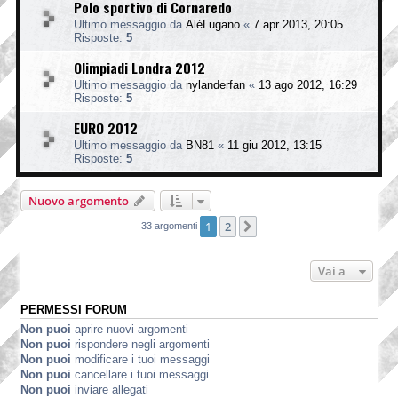
Polo sportivo di Cornaredo
Ultimo messaggio da
AléLugano
«
7 apr 2013, 20:05
Risposte:
5
Olimpiadi Londra 2012
Ultimo messaggio da
nylanderfan
«
13 ago 2012, 16:29
Risposte:
5
EURO 2012
Ultimo messaggio da
BN81
«
11 giu 2012, 13:15
Risposte:
5
Nuovo argomento
1
2
Prossimo
33 argomenti
Vai a
PERMESSI FORUM
Non puoi
aprire nuovi argomenti
Non puoi
rispondere negli argomenti
Non puoi
modificare i tuoi messaggi
Non puoi
cancellare i tuoi messaggi
Non puoi
inviare allegati