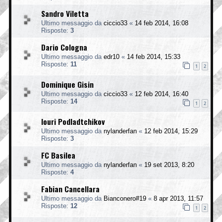
Sandro Viletta
Ultimo messaggio da
ciccio33
«
14 feb 2014, 16:08
Risposte:
3
Dario Cologna
Ultimo messaggio da
edr10
«
14 feb 2014, 15:33
Risposte:
11
1
2
Dominique Gisin
Ultimo messaggio da
ciccio33
«
12 feb 2014, 16:40
Risposte:
14
1
2
Iouri Podladtchikov
Ultimo messaggio da
nylanderfan
«
12 feb 2014, 15:29
Risposte:
3
FC Basilea
Ultimo messaggio da
nylanderfan
«
19 set 2013, 8:20
Risposte:
4
Fabian Cancellara
Ultimo messaggio da
Bianconero#19
«
8 apr 2013, 11:57
Risposte:
12
1
2