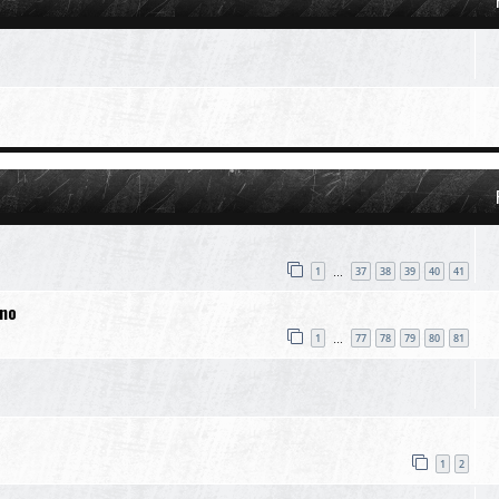
1
37
38
39
40
41
…
ano
1
77
78
79
80
81
…
1
2