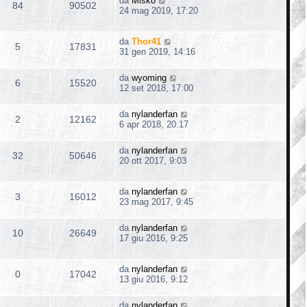
da
Misko
84
90502
24 mag 2019, 17:20
da
Thor41
5
17831
31 gen 2019, 14:16
da
wyoming
6
15520
12 set 2018, 17:00
da
nylanderfan
2
12162
6 apr 2018, 20:17
da
nylanderfan
32
50646
20 ott 2017, 9:03
da
nylanderfan
3
16012
23 mag 2017, 9:45
da
nylanderfan
10
26649
17 giu 2016, 9:25
da
nylanderfan
0
17042
13 giu 2016, 9:12
da
nylanderfan