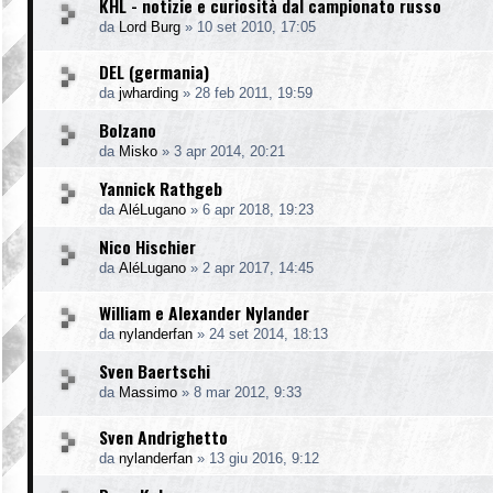
KHL - notizie e curiosità dal campionato russo
da
Lord Burg
»
10 set 2010, 17:05
DEL (germania)
da
jwharding
»
28 feb 2011, 19:59
Bolzano
da
Misko
»
3 apr 2014, 20:21
Yannick Rathgeb
da
AléLugano
»
6 apr 2018, 19:23
Nico Hischier
da
AléLugano
»
2 apr 2017, 14:45
William e Alexander Nylander
da
nylanderfan
»
24 set 2014, 18:13
Sven Baertschi
da
Massimo
»
8 mar 2012, 9:33
Sven Andrighetto
da
nylanderfan
»
13 giu 2016, 9:12