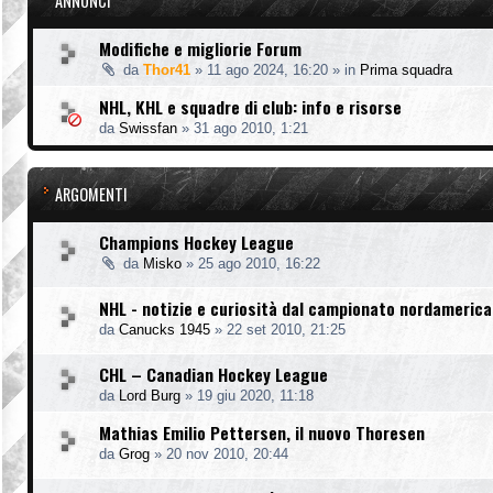
ANNUNCI
Modifiche e migliorie Forum
da
Thor41
»
11 ago 2024, 16:20
» in
Prima squadra
NHL, KHL e squadre di club: info e risorse
da
Swissfan
»
31 ago 2010, 1:21
ARGOMENTI
Champions Hockey League
da
Misko
»
25 ago 2010, 16:22
NHL - notizie e curiosità dal campionato nordameric
da
Canucks 1945
»
22 set 2010, 21:25
CHL – Canadian Hockey League
da
Lord Burg
»
19 giu 2020, 11:18
Mathias Emilio Pettersen, il nuovo Thoresen
da
Grog
»
20 nov 2010, 20:44