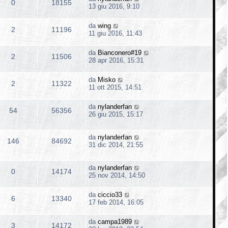
0
18155
13 giu 2016, 9:10
da
wing
2
11196
11 giu 2016, 11:43
da
Bianconero#19
2
11506
28 apr 2016, 15:31
da
Misko
2
11322
11 ott 2015, 14:51
da
nylanderfan
54
56356
26 giu 2015, 15:17
da
nylanderfan
146
84692
31 dic 2014, 21:55
da
nylanderfan
0
14174
25 nov 2014, 14:50
da
ciccio33
6
13340
17 feb 2014, 16:05
da
campa1989
3
14172