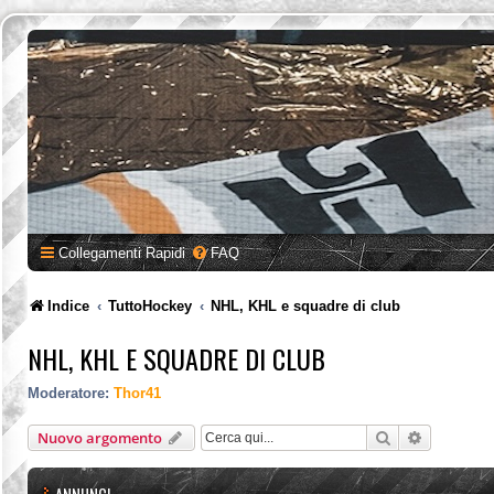
Collegamenti Rapidi
FAQ
Indice
TuttoHockey
NHL, KHL e squadre di club
NHL, KHL E SQUADRE DI CLUB
Moderatore:
Thor41
Cerca
Ricerca a
Nuovo argomento