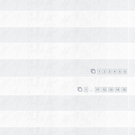
1
2
3
4
5
6
1
11
12
13
14
15
…