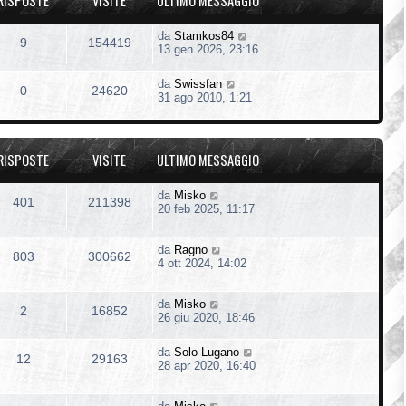
RISPOSTE
VISITE
ULTIMO MESSAGGIO
da
Stamkos84
9
154419
13 gen 2026, 23:16
da
Swissfan
0
24620
31 ago 2010, 1:21
RISPOSTE
VISITE
ULTIMO MESSAGGIO
da
Misko
401
211398
20 feb 2025, 11:17
da
Ragno
803
300662
4 ott 2024, 14:02
da
Misko
2
16852
26 giu 2020, 18:46
da
Solo Lugano
12
29163
28 apr 2020, 16:40