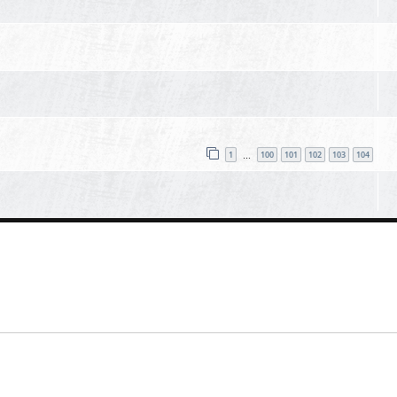
1
100
101
102
103
104
…