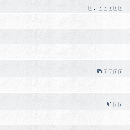
1
5
6
7
8
9
…
1
2
3
4
1
2