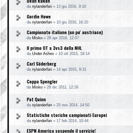
Dean Kukan
da
nylanderfan
»
13 giu 2016, 9:10
Gordie Howe
da
nylanderfan
»
10 giu 2016, 16:10
Campionato italiano (un po' austriaco)
da
Misko
»
28 apr 2016, 12:07
Il primo OT a 3vs3 della NHL
da
Under Ashes
»
10 ott 2015, 18:14
Carl Söderberg
da
nylanderfan
»
14 apr 2015, 9:31
Coppa Spengler
da
Misko
»
28 dic 2011, 12:26
Pat Quinn
da
nylanderfan
»
25 nov 2014, 14:50
Statistiche storiche campionati Europei
da
nylanderfan
»
17 feb 2014, 10:44
ESPN America sospende il servizio!