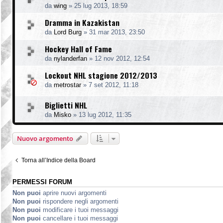
da
wing
»
25 lug 2013, 18:59
Dramma in Kazakistan
da
Lord Burg
»
31 mar 2013, 23:50
Hockey Hall of Fame
da
nylanderfan
»
12 nov 2012, 12:54
Lockout NHL stagione 2012/2013
da
metrostar
»
7 set 2012, 11:18
Biglietti NHL
da
Misko
»
13 lug 2012, 11:35
Nuovo argomento
Torna all’Indice della Board
PERMESSI FORUM
Non puoi
aprire nuovi argomenti
Non puoi
rispondere negli argomenti
Non puoi
modificare i tuoi messaggi
Non puoi
cancellare i tuoi messaggi