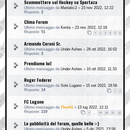
Scommettere sul Hockey su Sportaza
Ultimo messaggio da
Maniatic2
«
23 nov 2022, 12:22
Risposte:
2
Clima Forum
Ultimo messaggio da
Kenta
«
23 nov 2022, 12:18
Risposte:
51
1
2
3
4
5
6
Armando Ceroni Sr.
Ultimo messaggio da
Under Ashes
«
28 ott 2022, 16:02
Risposte:
2
Prendiamo lui!
Ultimo messaggio da
Under Ashes
«
10 ott 2022, 11:33
Roger Federer
Ultimo messaggio da
Solo Lugano
«
15 set 2022, 18:56
Risposte:
14
1
2
FC Lugano
Ultimo messaggio da
Thor41
«
13 lug 2022, 12:11
Risposte:
219
1
19
20
21
22
…
Le pubblicità del forum, quelle belle :-)
Ultimo messaggio da
Under Ashes
«
5 dic 2021, 13:58