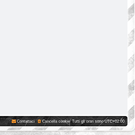
Contattaci
Cancella cookie
Tutti gli orari sono
UTC+02:00