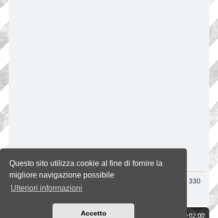
INFORMAZIONE
Questo sito utilizza cookie al fine di fornire la
migliore navigazione possibile
Al momento non ti è permesso fare ricerche. Riprova tra 330
Ulteriori informazioni
secondi.
Accetto
Indice
Tutti gli orari sono
UTC+02:00