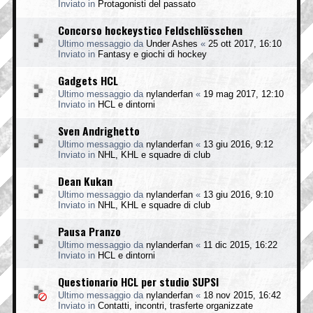
Inviato in
Protagonisti del passato
Concorso hockeystico Feldschlösschen
Ultimo messaggio da
Under Ashes
«
25 ott 2017, 16:10
Inviato in
Fantasy e giochi di hockey
Gadgets HCL
Ultimo messaggio da
nylanderfan
«
19 mag 2017, 12:10
Inviato in
HCL e dintorni
Sven Andrighetto
Ultimo messaggio da
nylanderfan
«
13 giu 2016, 9:12
Inviato in
NHL, KHL e squadre di club
Dean Kukan
Ultimo messaggio da
nylanderfan
«
13 giu 2016, 9:10
Inviato in
NHL, KHL e squadre di club
Pausa Pranzo
Ultimo messaggio da
nylanderfan
«
11 dic 2015, 16:22
Inviato in
HCL e dintorni
Questionario HCL per studio SUPSI
Ultimo messaggio da
nylanderfan
«
18 nov 2015, 16:42
Inviato in
Contatti, incontri, trasferte organizzate