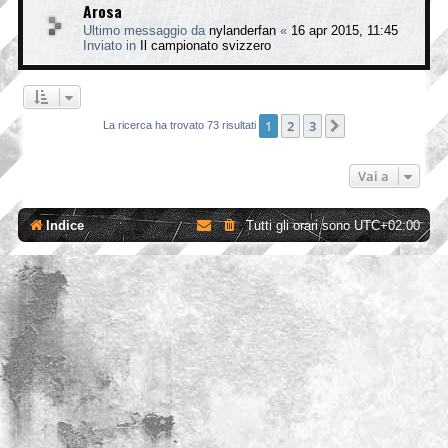
Arosa
Ultimo messaggio da
nylanderfan
«
16 apr 2015, 11:45
Inviato in
Il campionato svizzero
1
2
3
Prossimo
La ricerca ha trovato 73 risultati
Vai a
Indice
Tutti gli orari sono
UTC+02:00