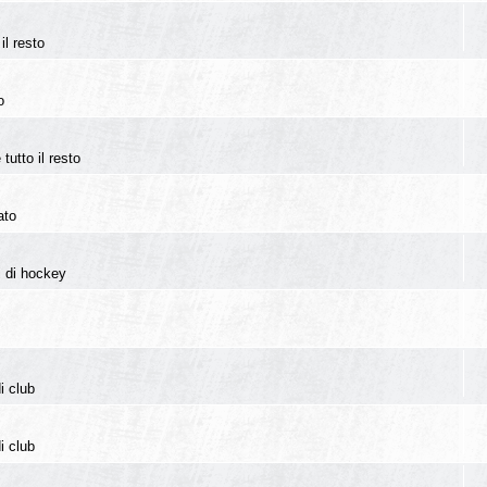
il resto
o
tutto il resto
ato
i di hockey
i club
i club