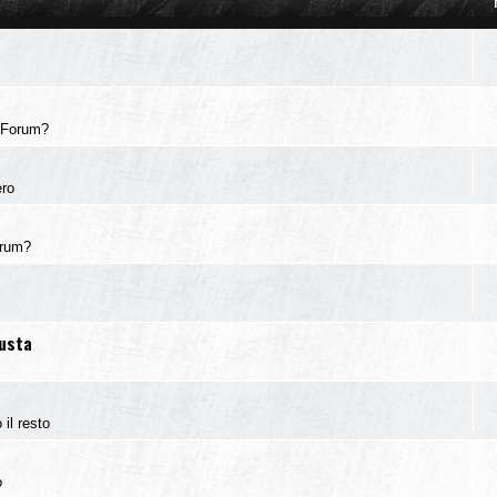
 Forum?
ero
orum?
iusta
 il resto
o