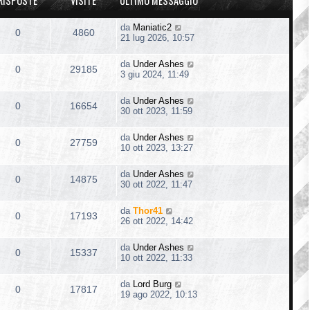
RISPOSTE
VISITE
ULTIMO MESSAGGIO
da
Maniatic2
0
4860
21 lug 2026, 10:57
da
Under Ashes
0
29185
3 giu 2024, 11:49
da
Under Ashes
0
16654
30 ott 2023, 11:59
da
Under Ashes
0
27759
10 ott 2023, 13:27
da
Under Ashes
0
14875
30 ott 2022, 11:47
da
Thor41
0
17193
26 ott 2022, 14:42
da
Under Ashes
0
15337
10 ott 2022, 11:33
da
Lord Burg
0
17817
19 ago 2022, 10:13