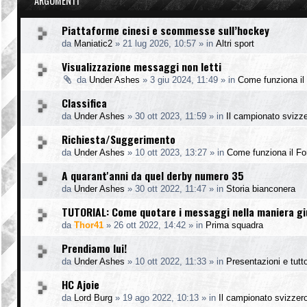
ARGOMENTI
Piattaforme cinesi e scommesse sull’hockey
da
Maniatic2
»
21 lug 2026, 10:57
» in
Altri sport
Visualizzazione messaggi non letti
da
Under Ashes
»
3 giu 2024, 11:49
» in
Come funziona il
Classifica
da
Under Ashes
»
30 ott 2023, 11:59
» in
Il campionato svizz
Richiesta/Suggerimento
da
Under Ashes
»
10 ott 2023, 13:27
» in
Come funziona il F
A quarant'anni da quel derby numero 35
da
Under Ashes
»
30 ott 2022, 11:47
» in
Storia bianconera
TUTORIAL: Come quotare i messaggi nella maniera g
da
Thor41
»
26 ott 2022, 14:42
» in
Prima squadra
Prendiamo lui!
da
Under Ashes
»
10 ott 2022, 11:33
» in
Presentazioni e tutto
HC Ajoie
da
Lord Burg
»
19 ago 2022, 10:13
» in
Il campionato svizzer