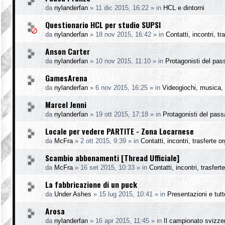
da
nylanderfan
»
11 dic 2015, 16:22
» in
HCL e dintorni
Questionario HCL per studio SUPSI
da
nylanderfan
»
18 nov 2015, 16:42
» in
Contatti, incontri, t
Anson Carter
da
nylanderfan
»
10 nov 2015, 11:10
» in
Protagonisti del pas
GamesArena
da
nylanderfan
»
6 nov 2015, 16:25
» in
Videogiochi, musica, 
Marcel Jenni
da
nylanderfan
»
19 ott 2015, 17:18
» in
Protagonisti del pass
Locale per vedere PARTITE - Zona Locarnese
da
McFra
»
2 ott 2015, 9:39
» in
Contatti, incontri, trasferte o
Scambio abbonamenti [Thread Ufficiale]
da
McFra
»
16 set 2015, 10:33
» in
Contatti, incontri, trasfer
La fabbricazione di un puck
da
Under Ashes
»
15 lug 2015, 10:41
» in
Presentazioni e tutto
Arosa
da
nylanderfan
»
16 apr 2015, 11:45
» in
Il campionato svizze