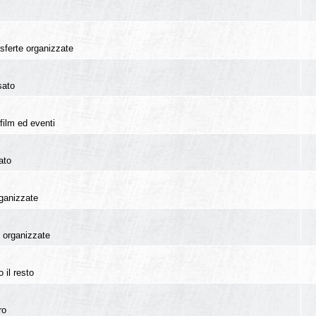
rasferte organizzate
sato
film ed eventi
ato
rganizzate
te organizzate
 il resto
ro