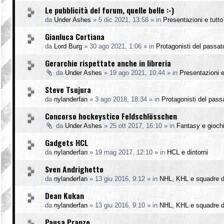
Le pubblicità del forum, quelle belle :-)
da
Under Ashes
»
5 dic 2021, 13:58
» in
Presentazioni e tutto 
Gianluca Cortiana
da
Lord Burg
»
30 ago 2021, 1:06
» in
Protagonisti del passat
Gerarchie rispettate anche in libreria
da
Under Ashes
»
19 ago 2021, 10:44
» in
Presentazioni e 
Steve Tsujura
da
nylanderfan
»
3 ago 2018, 18:34
» in
Protagonisti del pass
Concorso hockeystico Feldschlösschen
da
Under Ashes
»
25 ott 2017, 16:10
» in
Fantasy e gioch
Gadgets HCL
da
nylanderfan
»
19 mag 2017, 12:10
» in
HCL e dintorni
Sven Andrighetto
da
nylanderfan
»
13 giu 2016, 9:12
» in
NHL, KHL e squadre d
Dean Kukan
da
nylanderfan
»
13 giu 2016, 9:10
» in
NHL, KHL e squadre d
Pausa Pranzo