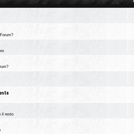
 Forum?
ero
orum?
iusta
 il resto
o