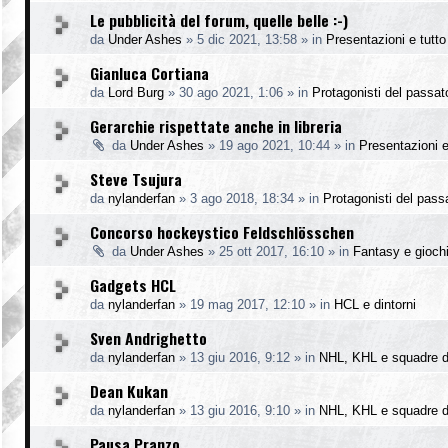
Le pubblicità del forum, quelle belle :-)
da
Under Ashes
»
5 dic 2021, 13:58
» in
Presentazioni e tutto 
Gianluca Cortiana
da
Lord Burg
»
30 ago 2021, 1:06
» in
Protagonisti del passat
Gerarchie rispettate anche in libreria
da
Under Ashes
»
19 ago 2021, 10:44
» in
Presentazioni e 
Steve Tsujura
da
nylanderfan
»
3 ago 2018, 18:34
» in
Protagonisti del pass
Concorso hockeystico Feldschlösschen
da
Under Ashes
»
25 ott 2017, 16:10
» in
Fantasy e gioch
Gadgets HCL
da
nylanderfan
»
19 mag 2017, 12:10
» in
HCL e dintorni
Sven Andrighetto
da
nylanderfan
»
13 giu 2016, 9:12
» in
NHL, KHL e squadre d
Dean Kukan
da
nylanderfan
»
13 giu 2016, 9:10
» in
NHL, KHL e squadre d
Pausa Pranzo