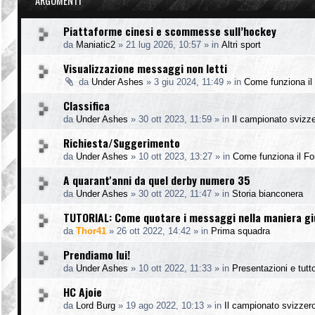
ARGOMENTI
Piattaforme cinesi e scommesse sull’hockey
da
Maniatic2
»
21 lug 2026, 10:57
» in
Altri sport
Visualizzazione messaggi non letti
da
Under Ashes
»
3 giu 2024, 11:49
» in
Come funziona il
Classifica
da
Under Ashes
»
30 ott 2023, 11:59
» in
Il campionato svizz
Richiesta/Suggerimento
da
Under Ashes
»
10 ott 2023, 13:27
» in
Come funziona il F
A quarant'anni da quel derby numero 35
da
Under Ashes
»
30 ott 2022, 11:47
» in
Storia bianconera
TUTORIAL: Come quotare i messaggi nella maniera g
da
Thor41
»
26 ott 2022, 14:42
» in
Prima squadra
Prendiamo lui!
da
Under Ashes
»
10 ott 2022, 11:33
» in
Presentazioni e tutto
HC Ajoie
da
Lord Burg
»
19 ago 2022, 10:13
» in
Il campionato svizzer