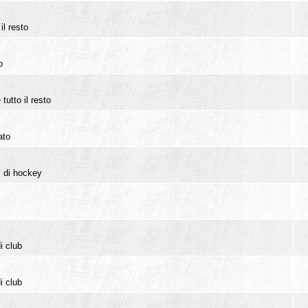
il resto
o
tutto il resto
ato
i di hockey
i club
i club