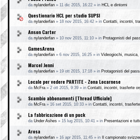
da
nylanderfan
»
11 dic 2015, 16:22
» in
HCL e dintorni
Questionario HCL per studio SUPSI
da
nylanderfan
»
18 nov 2015, 16:42
» in
Contatti, incontri, t
Anson Carter
da
nylanderfan
»
10 nov 2015, 11:10
» in
Protagonisti del pas
GamesArena
da
nylanderfan
»
6 nov 2015, 16:25
» in
Videogiochi, musica, 
Marcel Jenni
da
nylanderfan
»
19 ott 2015, 17:18
» in
Protagonisti del pass
Locale per vedere PARTITE - Zona Locarnese
da
McFra
»
2 ott 2015, 9:39
» in
Contatti, incontri, trasferte o
Scambio abbonamenti [Thread Ufficiale]
da
McFra
»
16 set 2015, 10:33
» in
Contatti, incontri, trasfer
La fabbricazione di un puck
da
Under Ashes
»
15 lug 2015, 10:41
» in
Presentazioni e tutto
Arosa
da
nylanderfan
»
16 apr 2015, 11:45
» in
Il campionato svizze