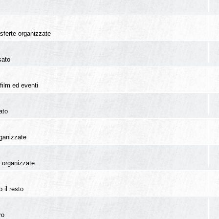
rasferte organizzate
sato
film ed eventi
ato
rganizzate
te organizzate
 il resto
ro