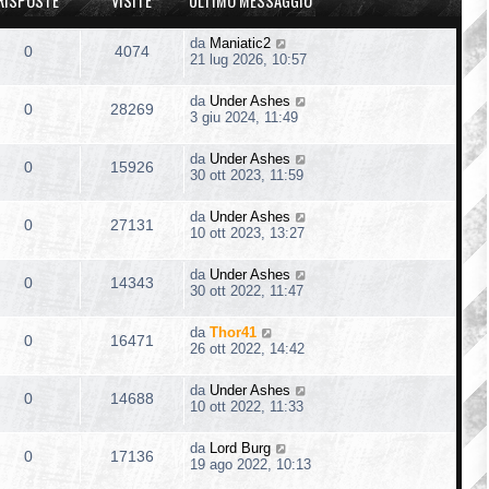
RISPOSTE
VISITE
ULTIMO MESSAGGIO
da
Maniatic2
0
4074
21 lug 2026, 10:57
da
Under Ashes
0
28269
3 giu 2024, 11:49
da
Under Ashes
0
15926
30 ott 2023, 11:59
da
Under Ashes
0
27131
10 ott 2023, 13:27
da
Under Ashes
0
14343
30 ott 2022, 11:47
da
Thor41
0
16471
26 ott 2022, 14:42
da
Under Ashes
0
14688
10 ott 2022, 11:33
da
Lord Burg
0
17136
19 ago 2022, 10:13