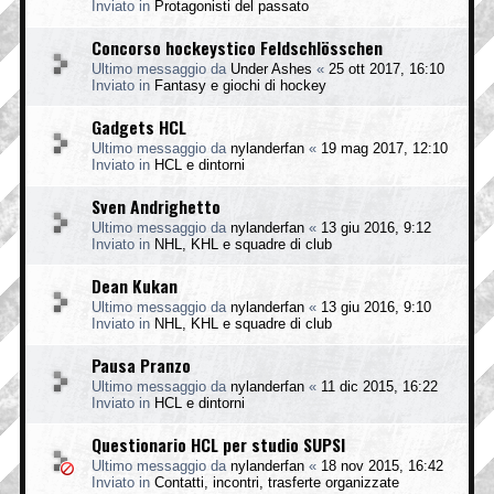
Inviato in
Protagonisti del passato
Concorso hockeystico Feldschlösschen
Ultimo messaggio da
Under Ashes
«
25 ott 2017, 16:10
Inviato in
Fantasy e giochi di hockey
Gadgets HCL
Ultimo messaggio da
nylanderfan
«
19 mag 2017, 12:10
Inviato in
HCL e dintorni
Sven Andrighetto
Ultimo messaggio da
nylanderfan
«
13 giu 2016, 9:12
Inviato in
NHL, KHL e squadre di club
Dean Kukan
Ultimo messaggio da
nylanderfan
«
13 giu 2016, 9:10
Inviato in
NHL, KHL e squadre di club
Pausa Pranzo
Ultimo messaggio da
nylanderfan
«
11 dic 2015, 16:22
Inviato in
HCL e dintorni
Questionario HCL per studio SUPSI
Ultimo messaggio da
nylanderfan
«
18 nov 2015, 16:42
Inviato in
Contatti, incontri, trasferte organizzate