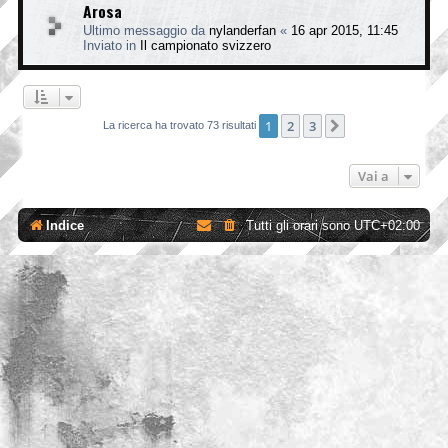
Arosa
Ultimo messaggio da
nylanderfan
«
16 apr 2015, 11:45
Inviato in
Il campionato svizzero
1
2
3
Prossimo
La ricerca ha trovato 73 risultati
Vai a
Indice
Tutti gli orari sono
UTC+02:00