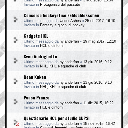
Ultimo messaggio da
nylanderfan
«
3 ago 2018, 18:34
Inviato in
Protagonisti del passato
Concorso hockeystico Feldschlösschen
Ultimo messaggio da
Under Ashes
«
25 ott 2017, 16:10
Inviato in
Fantasy e giochi di hockey
Gadgets HCL
Ultimo messaggio da
nylanderfan
«
19 mag 2017, 12:10
Inviato in
HCL e dintorni
Sven Andrighetto
Ultimo messaggio da
nylanderfan
«
13 giu 2016, 9:12
Inviato in
NHL, KHL e squadre di club
Dean Kukan
Ultimo messaggio da
nylanderfan
«
13 giu 2016, 9:10
Inviato in
NHL, KHL e squadre di club
Pausa Pranzo
Ultimo messaggio da
nylanderfan
«
11 dic 2015, 16:22
Inviato in
HCL e dintorni
Questionario HCL per studio SUPSI
Ultimo messaggio da
nylanderfan
«
18 nov 2015, 16:42
Inviato in
Contatti, incontri, trasferte organizzate