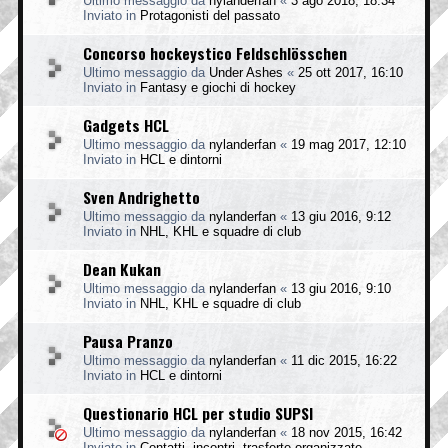
Ultimo messaggio da
nylanderfan
«
3 ago 2018, 18:34
Inviato in
Protagonisti del passato
Concorso hockeystico Feldschlösschen
Ultimo messaggio da
Under Ashes
«
25 ott 2017, 16:10
Inviato in
Fantasy e giochi di hockey
Gadgets HCL
Ultimo messaggio da
nylanderfan
«
19 mag 2017, 12:10
Inviato in
HCL e dintorni
Sven Andrighetto
Ultimo messaggio da
nylanderfan
«
13 giu 2016, 9:12
Inviato in
NHL, KHL e squadre di club
Dean Kukan
Ultimo messaggio da
nylanderfan
«
13 giu 2016, 9:10
Inviato in
NHL, KHL e squadre di club
Pausa Pranzo
Ultimo messaggio da
nylanderfan
«
11 dic 2015, 16:22
Inviato in
HCL e dintorni
Questionario HCL per studio SUPSI
Ultimo messaggio da
nylanderfan
«
18 nov 2015, 16:42
Inviato in
Contatti, incontri, trasferte organizzate