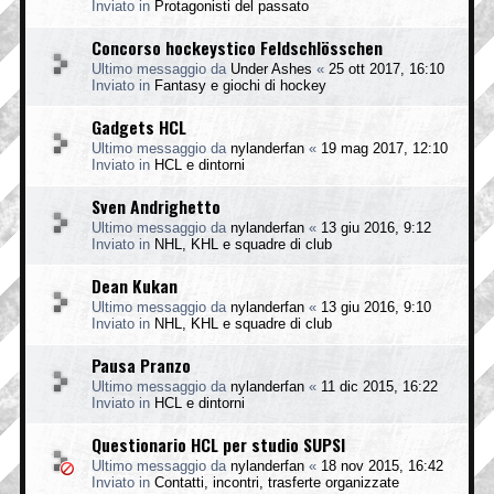
Inviato in
Protagonisti del passato
Concorso hockeystico Feldschlösschen
Ultimo messaggio da
Under Ashes
«
25 ott 2017, 16:10
Inviato in
Fantasy e giochi di hockey
Gadgets HCL
Ultimo messaggio da
nylanderfan
«
19 mag 2017, 12:10
Inviato in
HCL e dintorni
Sven Andrighetto
Ultimo messaggio da
nylanderfan
«
13 giu 2016, 9:12
Inviato in
NHL, KHL e squadre di club
Dean Kukan
Ultimo messaggio da
nylanderfan
«
13 giu 2016, 9:10
Inviato in
NHL, KHL e squadre di club
Pausa Pranzo
Ultimo messaggio da
nylanderfan
«
11 dic 2015, 16:22
Inviato in
HCL e dintorni
Questionario HCL per studio SUPSI
Ultimo messaggio da
nylanderfan
«
18 nov 2015, 16:42
Inviato in
Contatti, incontri, trasferte organizzate