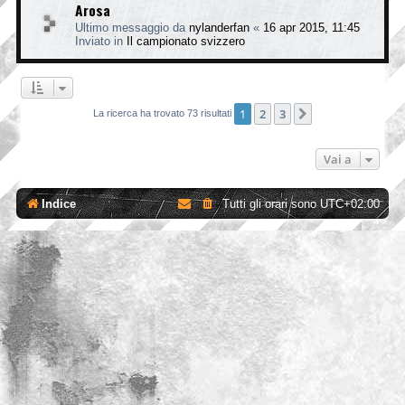
Arosa
Ultimo messaggio da
nylanderfan
«
16 apr 2015, 11:45
Inviato in
Il campionato svizzero
1
2
3
Prossimo
La ricerca ha trovato 73 risultati
Vai a
Indice
Tutti gli orari sono
UTC+02:00