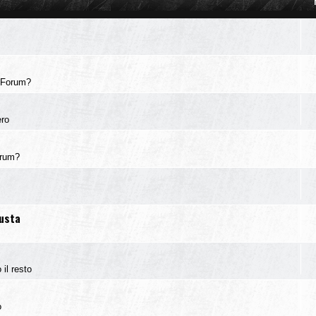
 Forum?
ero
orum?
iusta
 il resto
o