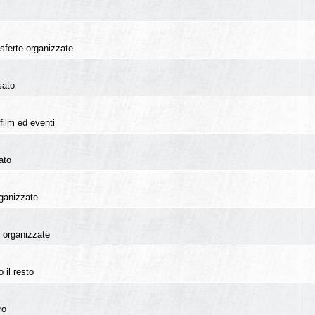
rasferte organizzate
sato
film ed eventi
ato
rganizzate
te organizzate
 il resto
ro