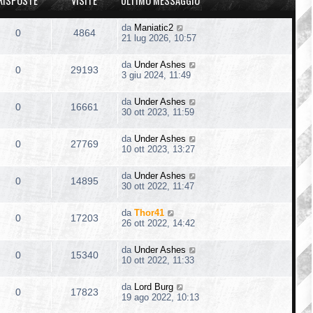
RISPOSTE
VISITE
ULTIMO MESSAGGIO
da
Maniatic2
0
4864
21 lug 2026, 10:57
da
Under Ashes
0
29193
3 giu 2024, 11:49
da
Under Ashes
0
16661
30 ott 2023, 11:59
da
Under Ashes
0
27769
10 ott 2023, 13:27
da
Under Ashes
0
14895
30 ott 2022, 11:47
da
Thor41
0
17203
26 ott 2022, 14:42
da
Under Ashes
0
15340
10 ott 2022, 11:33
da
Lord Burg
0
17823
19 ago 2022, 10:13