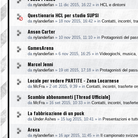
da
nylanderfan
»
11 dic 2015, 16:22
» in
HCL e dintorni
Questionario HCL per studio SUPSI
da
nylanderfan
»
18 nov 2015, 16:42
» in
Contatti, incontri, t
Anson Carter
da
nylanderfan
»
10 nov 2015, 11:10
» in
Protagonisti del pas
GamesArena
da
nylanderfan
»
6 nov 2015, 16:25
» in
Videogiochi, musica, 
Marcel Jenni
da
nylanderfan
»
19 ott 2015, 17:18
» in
Protagonisti del pass
Locale per vedere PARTITE - Zona Locarnese
da
McFra
»
2 ott 2015, 9:39
» in
Contatti, incontri, trasferte o
Scambio abbonamenti [Thread Ufficiale]
da
McFra
»
16 set 2015, 10:33
» in
Contatti, incontri, trasfer
La fabbricazione di un puck
da
Under Ashes
»
15 lug 2015, 10:41
» in
Presentazioni e tutto
Arosa
da
nylanderfan
»
16 apr 2015, 11:45
» in
Il campionato svizze