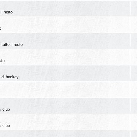
il resto
o
tutto il resto
ato
i di hockey
i club
i club