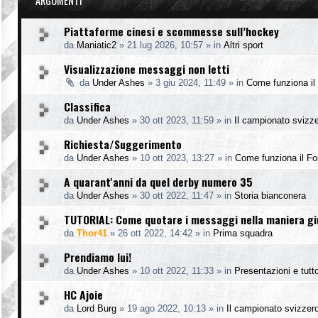
ARGOMENTI
Piattaforme cinesi e scommesse sull’hockey
da
Maniatic2
»
21 lug 2026, 10:57
» in
Altri sport
Visualizzazione messaggi non letti
da
Under Ashes
»
3 giu 2024, 11:49
» in
Come funziona il
Classifica
da
Under Ashes
»
30 ott 2023, 11:59
» in
Il campionato svizz
Richiesta/Suggerimento
da
Under Ashes
»
10 ott 2023, 13:27
» in
Come funziona il F
A quarant'anni da quel derby numero 35
da
Under Ashes
»
30 ott 2022, 11:47
» in
Storia bianconera
TUTORIAL: Come quotare i messaggi nella maniera g
da
Thor41
»
26 ott 2022, 14:42
» in
Prima squadra
Prendiamo lui!
da
Under Ashes
»
10 ott 2022, 11:33
» in
Presentazioni e tutto
HC Ajoie
da
Lord Burg
»
19 ago 2022, 10:13
» in
Il campionato svizzer