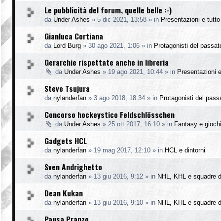
Le pubblicità del forum, quelle belle :-)
da
Under Ashes
»
5 dic 2021, 13:58
» in
Presentazioni e tutto 
Gianluca Cortiana
da
Lord Burg
»
30 ago 2021, 1:06
» in
Protagonisti del passat
Gerarchie rispettate anche in libreria
da
Under Ashes
»
19 ago 2021, 10:44
» in
Presentazioni e 
Steve Tsujura
da
nylanderfan
»
3 ago 2018, 18:34
» in
Protagonisti del pass
Concorso hockeystico Feldschlösschen
da
Under Ashes
»
25 ott 2017, 16:10
» in
Fantasy e gioch
Gadgets HCL
da
nylanderfan
»
19 mag 2017, 12:10
» in
HCL e dintorni
Sven Andrighetto
da
nylanderfan
»
13 giu 2016, 9:12
» in
NHL, KHL e squadre d
Dean Kukan
da
nylanderfan
»
13 giu 2016, 9:10
» in
NHL, KHL e squadre d
Pausa Pranzo