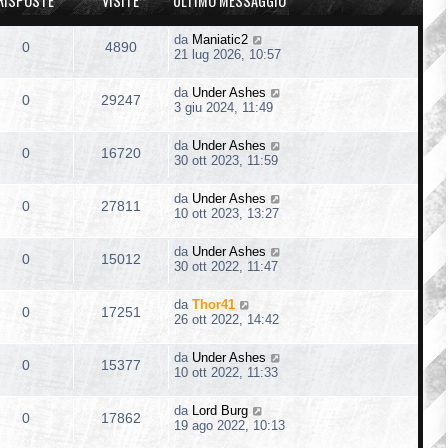
RISPOSTE
VISITE
ULTIMO MESSAGGIO
da
Maniatic2
0
4890
21 lug 2026, 10:57
da
Under Ashes
0
29247
3 giu 2024, 11:49
da
Under Ashes
0
16720
30 ott 2023, 11:59
da
Under Ashes
0
27811
10 ott 2023, 13:27
da
Under Ashes
0
15012
30 ott 2022, 11:47
da
Thor41
0
17251
26 ott 2022, 14:42
da
Under Ashes
0
15377
10 ott 2022, 11:33
da
Lord Burg
0
17862
19 ago 2022, 10:13