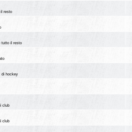
il resto
o
tutto il resto
ato
i di hockey
i club
i club