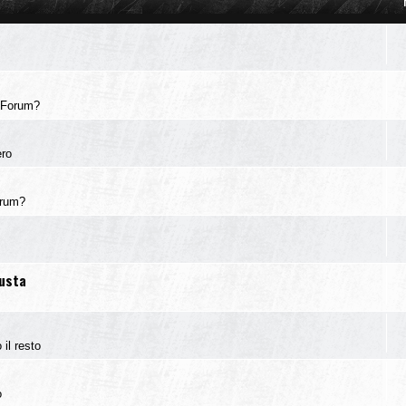
 Forum?
ero
orum?
iusta
 il resto
o