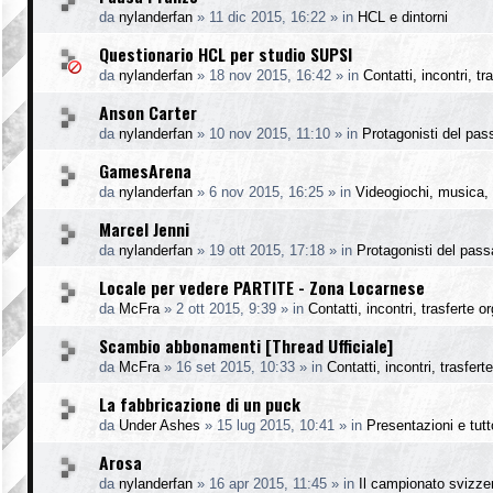
da
nylanderfan
»
11 dic 2015, 16:22
» in
HCL e dintorni
Questionario HCL per studio SUPSI
da
nylanderfan
»
18 nov 2015, 16:42
» in
Contatti, incontri, t
Anson Carter
da
nylanderfan
»
10 nov 2015, 11:10
» in
Protagonisti del pas
GamesArena
da
nylanderfan
»
6 nov 2015, 16:25
» in
Videogiochi, musica, 
Marcel Jenni
da
nylanderfan
»
19 ott 2015, 17:18
» in
Protagonisti del pass
Locale per vedere PARTITE - Zona Locarnese
da
McFra
»
2 ott 2015, 9:39
» in
Contatti, incontri, trasferte o
Scambio abbonamenti [Thread Ufficiale]
da
McFra
»
16 set 2015, 10:33
» in
Contatti, incontri, trasfer
La fabbricazione di un puck
da
Under Ashes
»
15 lug 2015, 10:41
» in
Presentazioni e tutto
Arosa
da
nylanderfan
»
16 apr 2015, 11:45
» in
Il campionato svizze