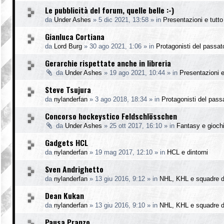
Le pubblicità del forum, quelle belle :-)
da
Under Ashes
»
5 dic 2021, 13:58
» in
Presentazioni e tutto 
Gianluca Cortiana
da
Lord Burg
»
30 ago 2021, 1:06
» in
Protagonisti del passat
Gerarchie rispettate anche in libreria
da
Under Ashes
»
19 ago 2021, 10:44
» in
Presentazioni e 
Steve Tsujura
da
nylanderfan
»
3 ago 2018, 18:34
» in
Protagonisti del pass
Concorso hockeystico Feldschlösschen
da
Under Ashes
»
25 ott 2017, 16:10
» in
Fantasy e gioch
Gadgets HCL
da
nylanderfan
»
19 mag 2017, 12:10
» in
HCL e dintorni
Sven Andrighetto
da
nylanderfan
»
13 giu 2016, 9:12
» in
NHL, KHL e squadre d
Dean Kukan
da
nylanderfan
»
13 giu 2016, 9:10
» in
NHL, KHL e squadre d
Pausa Pranzo