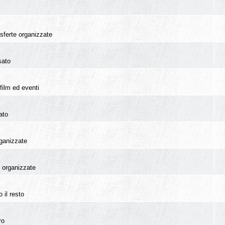
rasferte organizzate
sato
film ed eventi
ato
rganizzate
te organizzate
 il resto
ro