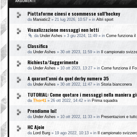
ARGOMENTI
Piattaforme cinesi e scommesse sull’hockey
da
Maniatic2
»
21 lug 2026, 10:57
» in
Altri sport
Visualizzazione messaggi non letti
da
Under Ashes
»
3 giu 2024, 11:49
» in
Come funziona il
Classifica
da
Under Ashes
»
30 ott 2023, 11:59
» in
Il campionato svizz
Richiesta/Suggerimento
da
Under Ashes
»
10 ott 2023, 13:27
» in
Come funziona il F
A quarant'anni da quel derby numero 35
da
Under Ashes
»
30 ott 2022, 11:47
» in
Storia bianconera
TUTORIAL: Come quotare i messaggi nella maniera g
da
Thor41
»
26 ott 2022, 14:42
» in
Prima squadra
Prendiamo lui!
da
Under Ashes
»
10 ott 2022, 11:33
» in
Presentazioni e tutto
HC Ajoie
da
Lord Burg
»
19 ago 2022, 10:13
» in
Il campionato svizzer