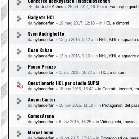
Concorso hockeystico Feldschlösschen
da
Under Ashes
»
25 ott 2017, 16:10
» in
Fantasy e gioch
Gadgets HCL
da
nylanderfan
»
19 mag 2017, 12:10
» in
HCL e dintorni
Sven Andrighetto
da
nylanderfan
»
13 giu 2016, 9:12
» in
NHL, KHL e squadre d
Dean Kukan
da
nylanderfan
»
13 giu 2016, 9:10
» in
NHL, KHL e squadre d
Pausa Pranzo
da
nylanderfan
»
11 dic 2015, 16:22
» in
HCL e dintorni
Questionario HCL per studio SUPSI
da
nylanderfan
»
18 nov 2015, 16:42
» in
Contatti, incontri, t
Anson Carter
da
nylanderfan
»
10 nov 2015, 11:10
» in
Protagonisti del pas
GamesArena
da
nylanderfan
»
6 nov 2015, 16:25
» in
Videogiochi, musica, 
Marcel Jenni
da
nylanderfan
»
19 ott 2015, 17:18
» in
Protagonisti del pass