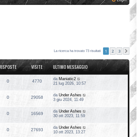
1
2
3
Pro
La ricerca ha trovato 73 risultati
RISPOSTE
VISITE
ULTIMO MESSAGGIO
da
Maniatic2
0
4770
21 lug 2026, 10:57
da
Under Ashes
0
29058
3 giu 2024, 11:49
da
Under Ashes
0
16569
30 ott 2023, 11:59
da
Under Ashes
0
27693
10 ott 2023, 13:27