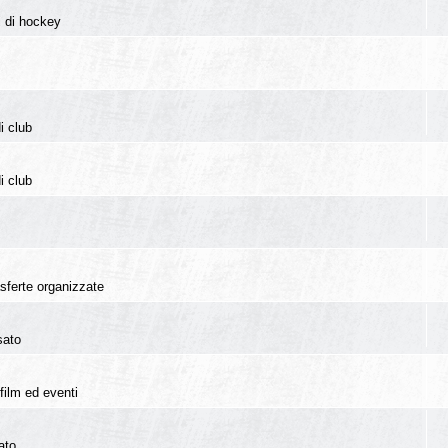
i di hockey
i club
i club
rasferte organizzate
sato
film ed eventi
ato