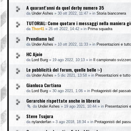
A quarant'anni da quel derby numero 35
da
Under Ashes
»
30 ott 2022, 11:47
» in
Storia bianconera
TUTORIAL: Come quotare i messaggi nella maniera g
da
Thor41
»
26 ott 2022, 14:42
» in
Prima squadra
Prendiamo lui!
da
Under Ashes
»
10 ott 2022, 11:33
» in
Presentazioni e tutto
HC Ajoie
da
Lord Burg
»
19 ago 2022, 10:13
» in
Il campionato svizzer
Le pubblicità del forum, quelle belle :-)
da
Under Ashes
»
5 dic 2021, 13:58
» in
Presentazioni e tutto 
Gianluca Cortiana
da
Lord Burg
»
30 ago 2021, 1:06
» in
Protagonisti del passat
Gerarchie rispettate anche in libreria
da
Under Ashes
»
19 ago 2021, 10:44
» in
Presentazioni e 
Steve Tsujura
da
nylanderfan
»
3 ago 2018, 18:34
» in
Protagonisti del pass