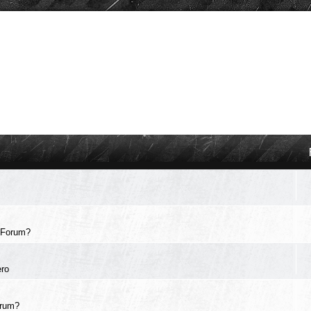
 Forum?
ero
orum?