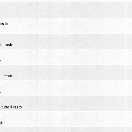
iusta
 il resto
o
il resto
o
tutto il resto
ato