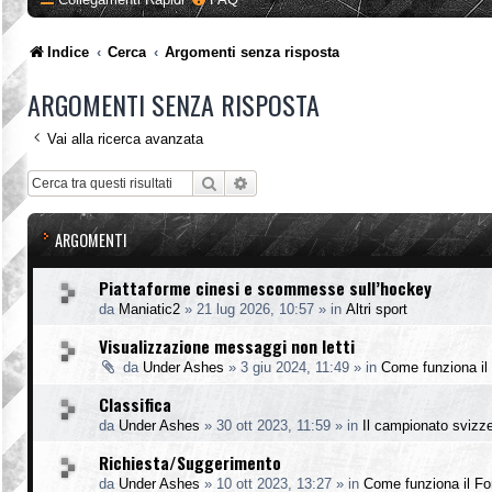
Indice
Cerca
Argomenti senza risposta
ARGOMENTI SENZA RISPOSTA
Vai alla ricerca avanzata
Cerca
Ricerca avanzata
ARGOMENTI
Piattaforme cinesi e scommesse sull’hockey
da
Maniatic2
»
21 lug 2026, 10:57
» in
Altri sport
Visualizzazione messaggi non letti
da
Under Ashes
»
3 giu 2024, 11:49
» in
Come funziona il
Classifica
da
Under Ashes
»
30 ott 2023, 11:59
» in
Il campionato svizz
Richiesta/Suggerimento
da
Under Ashes
»
10 ott 2023, 13:27
» in
Come funziona il F