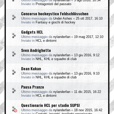
Ultimo messaggio da
nylanderfan
«
3 ago 2018, 18:34
Inviato in
Protagonisti del passato
Concorso hockeystico Feldschlösschen
Ultimo messaggio da
Under Ashes
«
25 ott 2017, 16:10
Inviato in
Fantasy e giochi di hockey
Gadgets HCL
Ultimo messaggio da
nylanderfan
«
19 mag 2017, 12:10
Inviato in
HCL e dintorni
Sven Andrighetto
Ultimo messaggio da
nylanderfan
«
13 giu 2016, 9:12
Inviato in
NHL, KHL e squadre di club
Dean Kukan
Ultimo messaggio da
nylanderfan
«
13 giu 2016, 9:10
Inviato in
NHL, KHL e squadre di club
Pausa Pranzo
Ultimo messaggio da
nylanderfan
«
11 dic 2015, 16:22
Inviato in
HCL e dintorni
Questionario HCL per studio SUPSI
Ultimo messaggio da
nylanderfan
«
18 nov 2015, 16:42
Inviato in
Contatti, incontri, trasferte organizzate