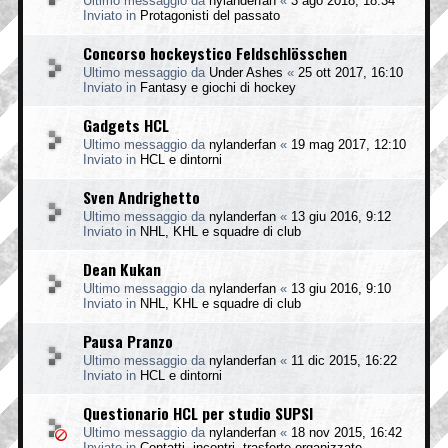
Ultimo messaggio da
nylanderfan
«
3 ago 2018, 18:34
Inviato in
Protagonisti del passato
Concorso hockeystico Feldschlösschen
Ultimo messaggio da
Under Ashes
«
25 ott 2017, 16:10
Inviato in
Fantasy e giochi di hockey
Gadgets HCL
Ultimo messaggio da
nylanderfan
«
19 mag 2017, 12:10
Inviato in
HCL e dintorni
Sven Andrighetto
Ultimo messaggio da
nylanderfan
«
13 giu 2016, 9:12
Inviato in
NHL, KHL e squadre di club
Dean Kukan
Ultimo messaggio da
nylanderfan
«
13 giu 2016, 9:10
Inviato in
NHL, KHL e squadre di club
Pausa Pranzo
Ultimo messaggio da
nylanderfan
«
11 dic 2015, 16:22
Inviato in
HCL e dintorni
Questionario HCL per studio SUPSI
Ultimo messaggio da
nylanderfan
«
18 nov 2015, 16:42
Inviato in
Contatti, incontri, trasferte organizzate