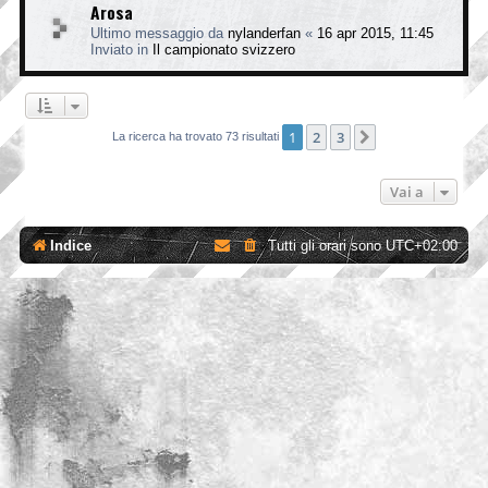
Arosa
Ultimo messaggio da
nylanderfan
«
16 apr 2015, 11:45
Inviato in
Il campionato svizzero
1
2
3
Prossimo
La ricerca ha trovato 73 risultati
Vai a
Indice
Tutti gli orari sono
UTC+02:00