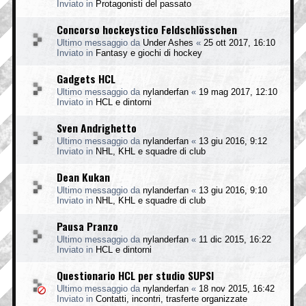
Inviato in
Protagonisti del passato
Concorso hockeystico Feldschlösschen
Ultimo messaggio da
Under Ashes
«
25 ott 2017, 16:10
Inviato in
Fantasy e giochi di hockey
Gadgets HCL
Ultimo messaggio da
nylanderfan
«
19 mag 2017, 12:10
Inviato in
HCL e dintorni
Sven Andrighetto
Ultimo messaggio da
nylanderfan
«
13 giu 2016, 9:12
Inviato in
NHL, KHL e squadre di club
Dean Kukan
Ultimo messaggio da
nylanderfan
«
13 giu 2016, 9:10
Inviato in
NHL, KHL e squadre di club
Pausa Pranzo
Ultimo messaggio da
nylanderfan
«
11 dic 2015, 16:22
Inviato in
HCL e dintorni
Questionario HCL per studio SUPSI
Ultimo messaggio da
nylanderfan
«
18 nov 2015, 16:42
Inviato in
Contatti, incontri, trasferte organizzate