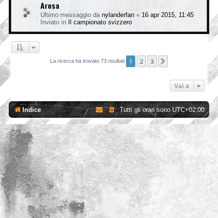
Arosa
Ultimo messaggio da
nylanderfan
«
16 apr 2015, 11:45
Inviato in
Il campionato svizzero
1
2
3
Prossimo
La ricerca ha trovato 73 risultati
Vai a
Indice
Tutti gli orari sono
UTC+02:00