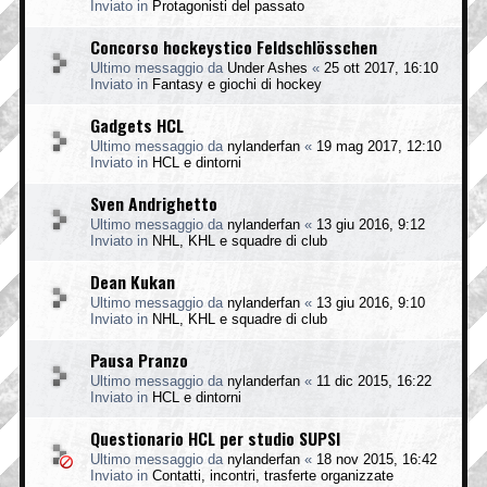
Inviato in
Protagonisti del passato
Concorso hockeystico Feldschlösschen
Ultimo messaggio da
Under Ashes
«
25 ott 2017, 16:10
Inviato in
Fantasy e giochi di hockey
Gadgets HCL
Ultimo messaggio da
nylanderfan
«
19 mag 2017, 12:10
Inviato in
HCL e dintorni
Sven Andrighetto
Ultimo messaggio da
nylanderfan
«
13 giu 2016, 9:12
Inviato in
NHL, KHL e squadre di club
Dean Kukan
Ultimo messaggio da
nylanderfan
«
13 giu 2016, 9:10
Inviato in
NHL, KHL e squadre di club
Pausa Pranzo
Ultimo messaggio da
nylanderfan
«
11 dic 2015, 16:22
Inviato in
HCL e dintorni
Questionario HCL per studio SUPSI
Ultimo messaggio da
nylanderfan
«
18 nov 2015, 16:42
Inviato in
Contatti, incontri, trasferte organizzate