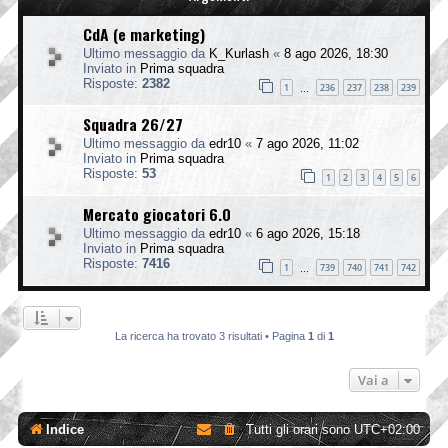
CdA (e marketing)
Ultimo messaggio da
K_Kurlash
«
8 ago 2026, 18:30
Inviato in
Prima squadra
Risposte:
2382
1
236
237
238
239
…
Squadra 26/27
Ultimo messaggio da
edr10
«
7 ago 2026, 11:02
Inviato in
Prima squadra
Risposte:
53
1
2
3
4
5
6
Mercato giocatori 6.0
Ultimo messaggio da
edr10
«
6 ago 2026, 15:18
Inviato in
Prima squadra
Risposte:
7416
1
739
740
741
742
…
La ricerca ha trovato 3 risultati • Pagina
1
di
1
Vai a
Indice
Tutti gli orari sono
UTC+02:00