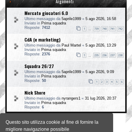
Argomenti
Mercato giocatori 6.0
Ultimo messaggio da
5aprile1999
«
5 ago 2026, 16:58
Inviato in
Prima squadra
Risposte:
7412
1
739
740
741
742
…
CdA (e marketing)
Ultimo messaggio da
Paul Martel
«
5 ago 2026, 13:29
Inviato in
Prima squadra
Risposte:
2376
1
235
236
237
238
…
Squadra 26/27
Ultimo messaggio da
5aprile1999
«
5 ago 2026, 9:09
Inviato in
Prima squadra
Risposte:
50
1
2
3
4
5
6
Nick Shore
Ultimo messaggio da
nyrangers1
«
31 lug 2026, 20:37
Inviato in
Prima squadra
Risposte:
6
Questo sito utilizza cookie al fine di fornire la
La ricerca ha trovato 4 risultati • Pagina
1
di
1
migliore navigazione possibile