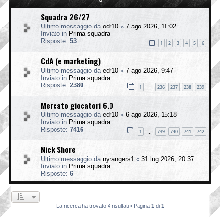
Squadra 26/27
Ultimo messaggio da
edr10
«
7 ago 2026, 11:02
Inviato in
Prima squadra
Risposte:
53
1
2
3
4
5
6
CdA (e marketing)
Ultimo messaggio da
edr10
«
7 ago 2026, 9:47
Inviato in
Prima squadra
Risposte:
2380
1
236
237
238
239
…
Mercato giocatori 6.0
Ultimo messaggio da
edr10
«
6 ago 2026, 15:18
Inviato in
Prima squadra
Risposte:
7416
1
739
740
741
742
…
Nick Shore
Ultimo messaggio da
nyrangers1
«
31 lug 2026, 20:37
Inviato in
Prima squadra
Risposte:
6
La ricerca ha trovato 4 risultati • Pagina
1
di
1