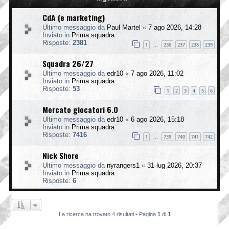
CdA (e marketing)
Ultimo messaggio da
Paul Martel
«
7 ago 2026, 14:28
Inviato in
Prima squadra
Risposte:
2381
1
236
237
238
239
…
Squadra 26/27
Ultimo messaggio da
edr10
«
7 ago 2026, 11:02
Inviato in
Prima squadra
Risposte:
53
1
2
3
4
5
6
Mercato giocatori 6.0
Ultimo messaggio da
edr10
«
6 ago 2026, 15:18
Inviato in
Prima squadra
Risposte:
7416
1
739
740
741
742
…
Nick Shore
Ultimo messaggio da
nyrangers1
«
31 lug 2026, 20:37
Inviato in
Prima squadra
Risposte:
6
La ricerca ha trovato 4 risultati • Pagina
1
di
1