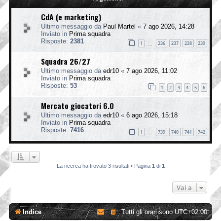
CdA (e marketing)
Ultimo messaggio da
Paul Martel
«
7 ago 2026, 14:28
Inviato in
Prima squadra
Risposte:
2381
1
236
237
238
239
…
Squadra 26/27
Ultimo messaggio da
edr10
«
7 ago 2026, 11:02
Inviato in
Prima squadra
Risposte:
53
1
2
3
4
5
6
Mercato giocatori 6.0
Ultimo messaggio da
edr10
«
6 ago 2026, 15:18
Inviato in
Prima squadra
Risposte:
7416
1
739
740
741
742
…
La ricerca ha trovato 3 risultati • Pagina
1
di
1
Vai a
Indice
Tutti gli orari sono
UTC+02:00