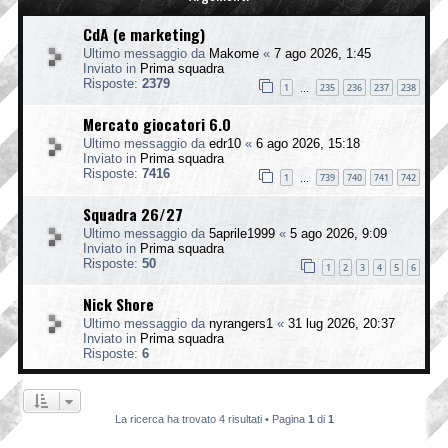
CdA (e marketing)
Ultimo messaggio da
Makome
«
7 ago 2026, 1:45
Inviato in
Prima squadra
Risposte:
2379
1
235
236
237
238
…
Mercato giocatori 6.0
Ultimo messaggio da
edr10
«
6 ago 2026, 15:18
Inviato in
Prima squadra
Risposte:
7416
1
739
740
741
742
…
Squadra 26/27
Ultimo messaggio da
5aprile1999
«
5 ago 2026, 9:09
Inviato in
Prima squadra
Risposte:
50
1
2
3
4
5
6
Nick Shore
Ultimo messaggio da
nyrangers1
«
31 lug 2026, 20:37
Inviato in
Prima squadra
Risposte:
6
La ricerca ha trovato 4 risultati • Pagina
1
di
1