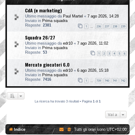
CdA (e marketing)
Ultimo messaggio da
Paul Martel
«
7 ago 2026, 14:28
Inviato in
Prima squadra
Risposte:
2381
1
236
237
238
239
…
Squadra 26/27
Ultimo messaggio da
edr10
«
7 ago 2026, 11:02
Inviato in
Prima squadra
Risposte:
53
1
2
3
4
5
6
Mercato giocatori 6.0
Ultimo messaggio da
edr10
«
6 ago 2026, 15:18
Inviato in
Prima squadra
Risposte:
7416
1
739
740
741
742
…
La ricerca ha trovato 3 risultati • Pagina
1
di
1
Vai a
Indice
Tutti gli orari sono
UTC+02:00