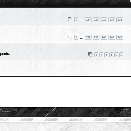
1
234
235
236
237
238
…
1
738
739
740
741
742
…
quadra
1
2
3
4
5
6