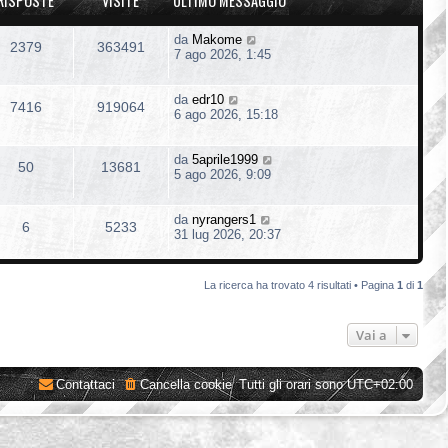
RISPOSTE
VISITE
ULTIMO MESSAGGIO
da
Makome
2379
363491
7 ago 2026, 1:45
da
edr10
7416
919064
6 ago 2026, 15:18
da
5aprile1999
50
13681
5 ago 2026, 9:09
da
nyrangers1
6
5233
31 lug 2026, 20:37
La ricerca ha trovato 4 risultati • Pagina
1
di
1
Vai a
Contattaci
Cancella cookie
Tutti gli orari sono
UTC+02:00