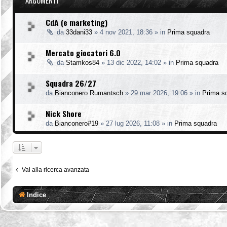
ARGOMENTI
CdA (e marketing)
da
33dani33
»
4 nov 2021, 18:36
» in
Prima squadra
Mercato giocatori 6.0
da
Stamkos84
»
13 dic 2022, 14:02
» in
Prima squadra
Squadra 26/27
da
Bianconero Rumantsch
»
29 mar 2026, 19:06
» in
Prima s
Nick Shore
da
Bianconero#19
»
27 lug 2026, 11:08
» in
Prima squadra
Vai alla ricerca avanzata
Indice