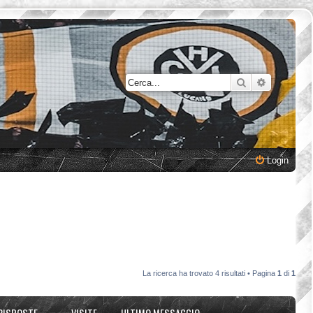
Cerca
Ricerca a
Login
La ricerca ha trovato 4 risultati • Pagina
1
di
1