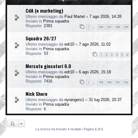
CdA (e marketing)
Ultimo messaggio da
Paul Martel
«
7 ago 2026, 14:28
Inviato in
Prima squadra
Risposte:
2381
1
236
237
238
239
…
Squadra 26/27
Ultimo messaggio da
edr10
«
7 ago 2026, 11:02
Inviato in
Prima squadra
Risposte:
53
1
2
3
4
5
6
Mercato giocatori 6.0
Ultimo messaggio da
edr10
«
6 ago 2026, 15:18
Inviato in
Prima squadra
Risposte:
7416
1
739
740
741
742
…
Nick Shore
Ultimo messaggio da
nyrangers1
«
31 lug 2026, 20:37
Inviato in
Prima squadra
Risposte:
6
La ricerca ha trovato 4 risultati • Pagina
1
di
1