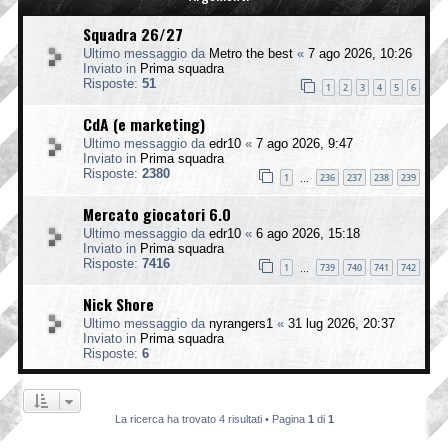
Squadra 26/27
Ultimo messaggio da
Metro the best
«
7 ago 2026, 10:26
Inviato in
Prima squadra
Risposte:
51
1
2
3
4
5
6
CdA (e marketing)
Ultimo messaggio da
edr10
«
7 ago 2026, 9:47
Inviato in
Prima squadra
Risposte:
2380
1
236
237
238
239
…
Mercato giocatori 6.0
Ultimo messaggio da
edr10
«
6 ago 2026, 15:18
Inviato in
Prima squadra
Risposte:
7416
1
739
740
741
742
…
Nick Shore
Ultimo messaggio da
nyrangers1
«
31 lug 2026, 20:37
Inviato in
Prima squadra
Risposte:
6
La ricerca ha trovato 4 risultati • Pagina
1
di
1