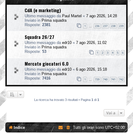
CdA (e marketing)
Ultimo messaggio da
Paul Martel
«
7 ago 2026, 14:28
Inviato in
Prima squadra
Risposte:
2381
1
236
237
238
239
…
Squadra 26/27
Ultimo messaggio da
edr10
«
7 ago 2026, 11:02
Inviato in
Prima squadra
Risposte:
53
1
2
3
4
5
6
Mercato giocatori 6.0
Ultimo messaggio da
edr10
«
6 ago 2026, 15:18
Inviato in
Prima squadra
Risposte:
7416
1
739
740
741
742
…
La ricerca ha trovato 3 risultati • Pagina
1
di
1
Vai a
Indice
Tutti gli orari sono
UTC+02:00