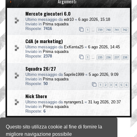
Argomenti
Mercato giocatori 6.0
Ultimo messaggio da
edr10
«
6 ago 2026, 15:18
Inviato in
Prima squadra
Risposte:
7416
1
739
740
741
742
…
CdA (e marketing)
Ultimo messaggio da
ExKenta25
«
6 ago 2026, 14:45
Inviato in
Prima squadra
Risposte:
2378
1
235
236
237
238
…
Squadra 26/27
Ultimo messaggio da
5aprile1999
«
5 ago 2026, 9:09
Inviato in
Prima squadra
Risposte:
50
1
2
3
4
5
6
Nick Shore
Ultimo messaggio da
nyrangers1
«
31 lug 2026, 20:37
Inviato in
Prima squadra
Risposte:
6
Questo sito utilizza cookie al fine di fornire la
La ricerca ha trovato 4 risultati • Pagina
1
di
1
migliore navigazione possibile