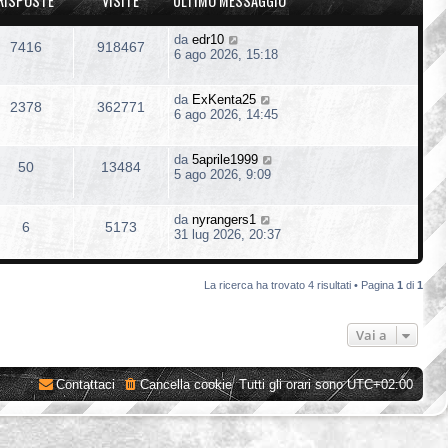
RISPOSTE
VISITE
ULTIMO MESSAGGIO
da
edr10
7416
918467
6 ago 2026, 15:18
da
ExKenta25
2378
362771
6 ago 2026, 14:45
da
5aprile1999
50
13484
5 ago 2026, 9:09
da
nyrangers1
6
5173
31 lug 2026, 20:37
La ricerca ha trovato 4 risultati • Pagina
1
di
1
Vai a
Contattaci
Cancella cookie
Tutti gli orari sono
UTC+02:00