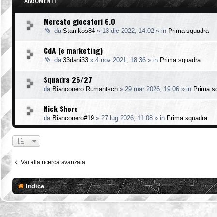
ARGOMENTI
Mercato giocatori 6.0
da
Stamkos84
»
13 dic 2022, 14:02
» in
Prima squadra
CdA (e marketing)
da
33dani33
»
4 nov 2021, 18:36
» in
Prima squadra
Squadra 26/27
da
Bianconero Rumantsch
»
29 mar 2026, 19:06
» in
Prima s
Nick Shore
da
Bianconero#19
»
27 lug 2026, 11:08
» in
Prima squadra
Vai alla ricerca avanzata
Indice