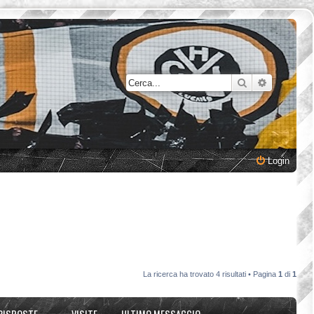
Cerca
Ricerca a
Login
La ricerca ha trovato 4 risultati • Pagina
1
di
1