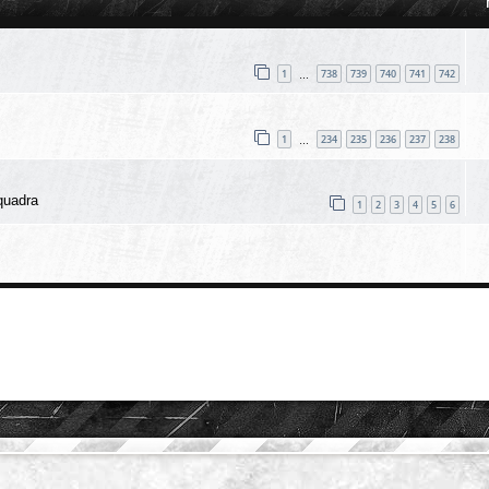
1
738
739
740
741
742
…
1
234
235
236
237
238
…
quadra
1
2
3
4
5
6