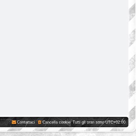
Contattaci
Cancella cookie
Tutti gli orari sono
UTC+02:00