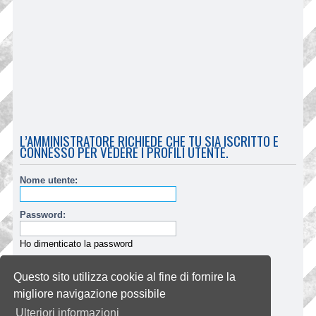
L’AMMINISTRATORE RICHIEDE CHE TU SIA ISCRITTO E
CONNESSO PER VEDERE I PROFILI UTENTE.
Nome utente:
Password:
Ho dimenticato la password
Ricordami
Questo sito utilizza cookie al fine di fornire la
Nascondi il mio stato per questa sessione
migliore navigazione possibile
Ulteriori informazioni